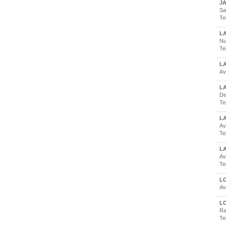
J
Sa
Te
L
Nu
Te
L
Av
L
De
Te
L
Av
Te
L
Av
Te
L
Av
L
Ra
Te