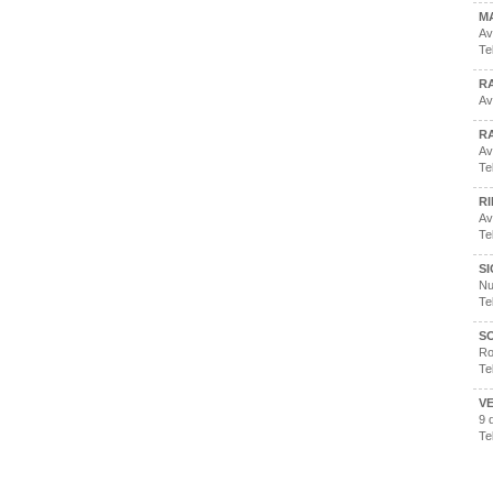
M
Av
Te
R
Av
R
Av
Te
R
Av
Te
S
Nu
Te
S
Ro
Te
V
9 
Te