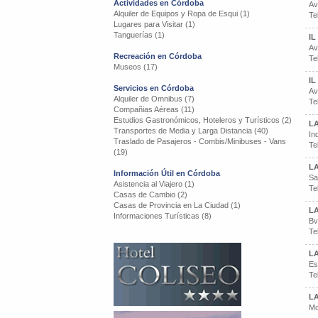
Actividades en Córdoba
Av
Alquiler de Equipos y Ropa de Esqui (1)
Te
Lugares para Visitar (1)
Tanguerías (1)
I
Av
Recreación en Córdoba
Te
Museos (17)
I
Servicios en Córdoba
Av
Alquiler de Omnibus (7)
Te
Compañias Aéreas (11)
Estudios Gastronómicos, Hoteleros y Turísticos (2)
L
Transportes de Media y Larga Distancia (40)
In
Traslado de Pasajeros - Combis/Minibuses - Vans
Te
(19)
L
Información Útil en Córdoba
Sa
Asistencia al Viajero (1)
Te
Casas de Cambio (2)
Casas de Provincia en La Ciudad (1)
L
Informaciones Turísticas (8)
Bv
Te
L
Es
Te
LA
Mo