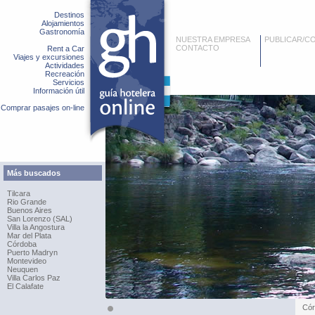
Destinos
Alojamientos
Gastronomía
NUESTRA EMPRESA
PUBLICAR/C
CONTACTO
Rent a Car
Viajes y excursiones
Actividades
Recreación
Servicios
Información útil
Comprar pasajes on-line
Más buscados
Tilcara
Rio Grande
Buenos Aires
San Lorenzo (SAL)
Villa la Angostura
Mar del Plata
Córdoba
Puerto Madryn
Montevideo
Neuquen
Villa Carlos Paz
El Calafate
Cór