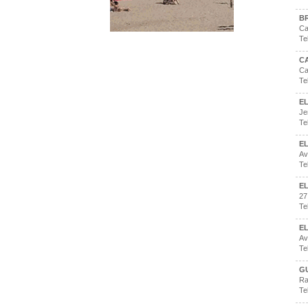
BR
Ca
Te
C
Ca
Te
EL
Je
Te
E
Av
Te
E
27
Te
E
Av
Te
G
Ra
Te