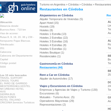
Turismo en
Argentina
>
Córdoba
>
Córdoba
>
Restaurante
Restaurantes en Córdoba
Alojamientos en Córdoba
Res
Alquiler Temporario de Viviendas (5)
A
Ubicación
Apart Hotel (15)
Li
Distancia desde:
Hostels (19)
Te
Buenos Aires : 710 km
Hoteles (8)
Au
Vias de acceso:
Hoteles 1 Estrella (13)
Rutas 8, 9, 19, 20, 36 y 156 -
Hoteles 2 Estrellas (22)
A
Aeropuerto Pajas Blancas.
Hoteles 3 Estrellas (16)
Ro
Telediscado:
Hoteles 4 Estrellas (8)
Te
351
Hoteles 5 Estrellas (1)
Cabecera:
Hoteles Boutique (1)
Cabecera del Departamento
B
Residenciales (1)
Capital
Bv
Código postal:
Te
Gastronomía en Córdoba
5000
Restaurantes (44)
BE
25
Rent a Car en Córdoba
Los 10 más buscados
TRAVEL SUPPORT
Alquiler de Automóviles (17)
CRISOL TOURS
DO
EL FARO DE GARRIDO
Viajes y Excursiones en Córdoba
24
MEDITERRÁNEA HOSTEL
NH URBANO HOTEL
Empresas y Agencias de Viajes y Turismo (130)
Te
AVIS
Excursiones (6)
SIERRA BUS
DEAN FUNES
Mutuales - Turismo Asoc. (5)
G
HOTEL ITALIANO
Operadores Mayoristas (29)
Av
CRICONIA Servicios Turísticos
Representaciones (2)
H