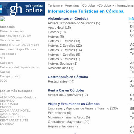
Turismo en
Argentina
>
Córdoba
>
Córdoba
>
Informacione
Informaciones Turísticas en Córdoba
Alojamientos en Córdoba
Inf
Alquiler Temporario de Viviendas (5)
D
Ubicación
Apart Hotel (15)
Ro
Distancia desde:
Hostels (19)
Of
Buenos Aires : 710 km
Hoteles (8)
Vias de acceso:
Hoteles 1 Estrella (13)
A
Rutas 8, 9, 19, 20, 36 y 156 -
Hoteles 2 Estrellas (22)
Av
Aeropuerto Pajas Blancas.
Hoteles 3 Estrellas (16)
Te
Telediscado:
Hoteles 4 Estrellas (8)
351
Hoteles 5 Estrellas (1)
Cabecera:
AS
Hoteles Boutique (1)
Cabecera del Departamento
Ob
Residenciales (1)
Capital
Te
Código postal:
Gastronomía en Córdoba
5000
A
Restaurantes (44)
Ju
Rent a Car en Córdoba
Los 10 más buscados
T.U.S.
Alquiler de Automóviles (17)
C
ALMUNDO.com - Córdoba
9 
SIGFRIDO
Viajes y Excursiones en Córdoba
EL ARRABAL
ENCON
Empresas y Agencias de Viajes y Turismo (130)
S
ZOOM APART HOTEL
Excursiones (6)
Tu
4WD RENTAL
ÑANDU DEL SUR
Mutuales - Turismo Asoc. (5)
Te
KENT APART SUITE
Operadores Mayoristas (29)
LA TASCA
Representaciones (2)
A
Ca