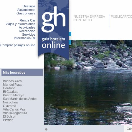
Destinos
Alojamientos
Gastronomía
NUESTRA EMPRESA
PUBLICAR/C
CONTACTO
Rent a Car
Viajes y excursiones
Actividades
Recreación
Servicios
Información útil
Comprar pasajes on-line
Más buscados
Buenos Aires
Mar del Plata
Córdoba
El Calafate
Puerto Madryn
San Martin de los Andes
Necochea
Olavarria
Villa Carlos Paz
Villa la Angostura
El Bolson
Plottier
Cór