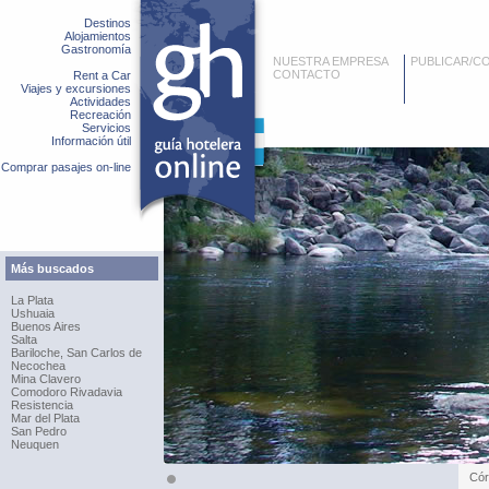
Destinos
Alojamientos
Gastronomía
NUESTRA EMPRESA
PUBLICAR/C
CONTACTO
Rent a Car
Viajes y excursiones
Actividades
Recreación
Servicios
Información útil
Comprar pasajes on-line
Más buscados
La Plata
Ushuaia
Buenos Aires
Salta
Bariloche, San Carlos de
Necochea
Mina Clavero
Comodoro Rivadavia
Resistencia
Mar del Plata
San Pedro
Neuquen
Cór