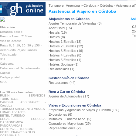
Turismo en
Argentina
>
Córdoba
>
Córdoba
>
Asistencia al 
Asistencia al Viajero en Córdoba
Alojamientos en Córdoba
Asi
Alquiler Temporario de Viviendas (5)
CA
Ubicación
Apart Hotel (15)
25
Distancia desde:
Hostels (19)
Te
Buenos Aires : 710 km
Hoteles (8)
Vias de acceso:
Hoteles 1 Estrella (13)
Rutas 8, 9, 19, 20, 36 y 156 -
Hoteles 2 Estrellas (22)
Aeropuerto Pajas Blancas.
Hoteles 3 Estrellas (16)
Telediscado:
Hoteles 4 Estrellas (8)
351
Hoteles 5 Estrellas (1)
Cabecera:
Hoteles Boutique (1)
Cabecera del Departamento
Residenciales (1)
Capital
Código postal:
Gastronomía en Córdoba
5000
Restaurantes (44)
Rent a Car en Córdoba
Los 10 más buscados
RUBIN SERVICIOS
Alquiler de Automóviles (17)
TURISTICOS
CARDINAL ASSISTANCE -
Viajes y Excursiones en Córdoba
Córdoba
TURISMO SARMIENTO VIAJES
Empresas y Agencias de Viajes y Turismo (130)
LUNAGUI VIAJES
Excursiones (6)
BETEL TURISMO
CECAL ESCUELA
Mutuales - Turismo Asoc. (5)
GASTONOMICA
Operadores Mayoristas (29)
PANORAMICAS
Representaciones (2)
CORTRAVEL TURISMO
HOTEL FRANCIS POLIS
OCEANIA S.A.