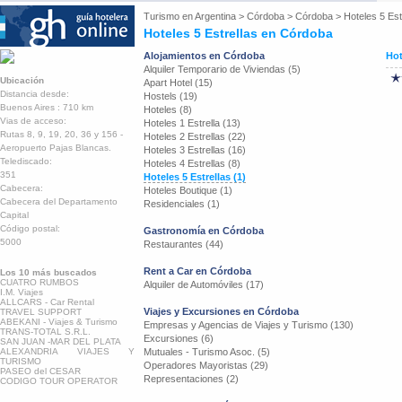
Turismo en
Argentina
>
Córdoba
>
Córdoba
>
Hoteles 5 Est
Hoteles 5 Estrellas en Córdoba
Alojamientos en Córdoba
Hot
Alquiler Temporario de Viviendas (5)
Ubicación
Apart Hotel (15)
Distancia desde:
Hostels (19)
Buenos Aires : 710 km
Hoteles (8)
Vias de acceso:
Hoteles 1 Estrella (13)
Rutas 8, 9, 19, 20, 36 y 156 -
Hoteles 2 Estrellas (22)
Aeropuerto Pajas Blancas.
Hoteles 3 Estrellas (16)
Telediscado:
Hoteles 4 Estrellas (8)
351
Hoteles 5 Estrellas (1)
Cabecera:
Hoteles Boutique (1)
Cabecera del Departamento
Residenciales (1)
Capital
Código postal:
Gastronomía en Córdoba
5000
Restaurantes (44)
Rent a Car en Córdoba
Los 10 más buscados
CUATRO RUMBOS
Alquiler de Automóviles (17)
I.M. Viajes
ALLCARS - Car Rental
Viajes y Excursiones en Córdoba
TRAVEL SUPPORT
ABEKANI - Viajes & Turismo
Empresas y Agencias de Viajes y Turismo (130)
TRANS-TOTAL S.R.L.
Excursiones (6)
SAN JUAN -MAR DEL PLATA
ALEXANDRIA VIAJES Y
Mutuales - Turismo Asoc. (5)
TURISMO
Operadores Mayoristas (29)
PASEO del CESAR
Representaciones (2)
CODIGO TOUR OPERATOR