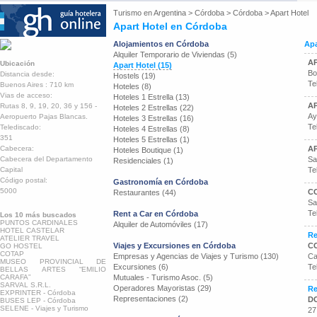
Turismo en
Argentina
>
Córdoba
>
Córdoba
>
Apart Hotel
Apart Hotel en Córdoba
Alojamientos en Córdoba
Apa
Alquiler Temporario de Viviendas (5)
A
Ubicación
Apart Hotel (15)
Bo
Distancia desde:
Hostels (19)
Te
Buenos Aires : 710 km
Hoteles (8)
Vias de acceso:
Hoteles 1 Estrella (13)
A
Rutas 8, 9, 19, 20, 36 y 156 -
Hoteles 2 Estrellas (22)
Ay
Aeropuerto Pajas Blancas.
Hoteles 3 Estrellas (16)
Te
Telediscado:
Hoteles 4 Estrellas (8)
351
Hoteles 5 Estrellas (1)
Cabecera:
AP
Hoteles Boutique (1)
Cabecera del Departamento
Sa
Residenciales (1)
Capital
Te
Código postal:
Gastronomía en Córdoba
5000
C
Restaurantes (44)
Sa
Te
Rent a Car en Córdoba
Los 10 más buscados
PUNTOS CARDINALES
Alquiler de Automóviles (17)
HOTEL CASTELAR
Re
ATELIER TRAVEL
Viajes y Excursiones en Córdoba
C
GO HOSTEL
COTAP
Empresas y Agencias de Viajes y Turismo (130)
Ca
MUSEO PROVINCIAL DE
Excursiones (6)
Te
BELLAS ARTES “EMILIO
CARAFA”
Mutuales - Turismo Asoc. (5)
SARVAL S.R.L.
Operadores Mayoristas (29)
Re
EXPRINTER - Córdoba
Representaciones (2)
D
BUSES LEP - Córdoba
SELENE - Viajes y Turismo
27