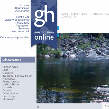
Destinos
Alojamientos
Gastronomía
NUESTRA EMPRESA
PUBLICAR/C
CONTACTO
Rent a Car
Viajes y excursiones
Actividades
Recreación
Servicios
Información útil
Comprar pasajes on-line
Más buscados
Buenos Aires
Salta
Olavarria
Bariloche, San Carlos de
Necochea
Puerto Iguazu
Merlo, Villa de
Ushuaia
Esquel
Bahia Blanca
San Pedro
El Calafate
Cór