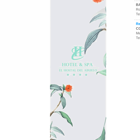
B
Ro
Te
Re
C
Me
Te