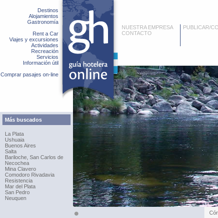
Destinos
Alojamientos
Gastronomía
NUESTRA EMPRESA
PUBLICAR/C
CONTACTO
Rent a Car
Viajes y excursiones
Actividades
Recreación
Servicios
Información útil
Comprar pasajes on-line
Más buscados
La Plata
Ushuaia
Buenos Aires
Salta
Bariloche, San Carlos de
Necochea
Mina Clavero
Comodoro Rivadavia
Resistencia
Mar del Plata
San Pedro
Neuquen
Cór