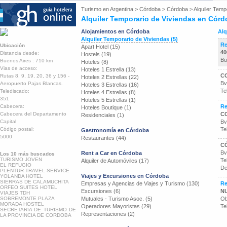
Turismo en
Argentina
>
Córdoba
>
Córdoba
>
Alquiler Temp
Alquiler Temporario de Viviendas en Cór
Alojamientos en Córdoba
Alq
Alquiler Temporario de Viviendas (5)
Re
Ubicación
Apart Hotel (15)
4
Distancia desde:
Hostels (19)
Bu
Buenos Aires : 710 km
Hoteles (8)
Vias de acceso:
Hoteles 1 Estrella (13)
CO
Rutas 8, 9, 19, 20, 36 y 156 -
Hoteles 2 Estrellas (22)
Bv
Aeropuerto Pajas Blancas.
Hoteles 3 Estrellas (16)
Te
Telediscado:
Hoteles 4 Estrellas (8)
351
Hoteles 5 Estrellas (1)
Cabecera:
Re
Hoteles Boutique (1)
Cabecera del Departamento
CO
Residenciales (1)
Capital
Bv.
Código postal:
Te
Gastronomía en Córdoba
5000
Restaurantes (44)
C
Bv
Rent a Car en Córdoba
Los 10 más buscados
TURISMO JOVEN
Te
Alquiler de Automóviles (17)
EL REFUGIO
De
PLENTUR TRAVEL SERVICE
Viajes y Excursiones en Córdoba
YOLANDA HOTEL
SIERRAS DE CALAMUCHITA
Empresas y Agencias de Viajes y Turismo (130)
Re
ORFEO SUITES HOTEL
Excursiones (6)
N
VIAJES TDH
SOBREMONTE PLAZA
Mutuales - Turismo Asoc. (5)
Ob
MORADA HOSTEL
Operadores Mayoristas (29)
Te
SECRETARIA DE TURISMO DE
Representaciones (2)
LA PROVINCIA DE CORDOBA