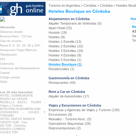
Turismo en
Argentina
>
Córdoba
>
Córdoba
>
Hoteles Bout
Hoteles Boutique en Córdoba
Alojamientos en Córdoba
Hot
Alquiler Temporario de Viviendas (5)
Re
Ubicación
Apart Hotel (15)
AZ
Distancia desde:
Hostels (19)
Sa
Buenos Aires : 710 km
Hoteles (8)
Te
Vias de acceso:
Hoteles 1 Estrella (13)
Rutas 8, 9, 19, 20, 36 y 156 -
Hoteles 2 Estrellas (22)
Aeropuerto Pajas Blancas.
Hoteles 3 Estrellas (16)
Telediscado:
Hoteles 4 Estrellas (8)
351
Hoteles 5 Estrellas (1)
Cabecera:
Hoteles Boutique (1)
Cabecera del Departamento
Residenciales (1)
Capital
Código postal:
Gastronomía en Córdoba
5000
Restaurantes (44)
Rent a Car en Córdoba
Los 10 más buscados
HOTEL SOBREMONTE
Alquiler de Automóviles (17)
PASEO del CESAR
ROSELLA BACCI TOURS -
Viajes y Excursiones en Córdoba
Viajes y Turismo
BITACORA SUDAMERICANA
Empresas y Agencias de Viajes y Turismo (130)
CERVANTES - VIAJES Y
Excursiones (6)
TURISMO
HOTEL NUEVO MUNICH
Mutuales - Turismo Asoc. (5)
VIENTO SUR - Cba
Operadores Mayoristas (29)
SE-TUR - Córdoba
Representaciones (2)
GRUPO CORBUS
VIAJES TDH