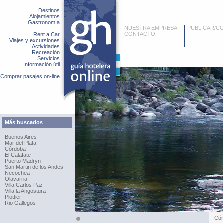
Destinos
Alojamientos
Gastronomía
NUESTRA EMPRESA
PUBLICAR/C
CONTACTO
Rent a Car
Viajes y excursiones
Actividades
Recreación
Servicios
Información útil
Comprar pasajes on-line
Más buscados
Buenos Aires
Mar del Plata
Córdoba
El Calafate
Puerto Madryn
San Martin de los Andes
Necochea
Olavarria
Villa Carlos Paz
Villa la Angostura
Plottier
Rio Gallegos
Cór