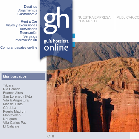
Destinos
Alojamientos
Gastronomía
NUESTRA EMPRESA
PUBLICAR/C
CONTACTO
Rent a Car
Viajes y excursiones
Actividades
Recreación
Servicios
Información útil
Comprar pasajes on-line
Más buscados
Tilcara
Rio Grande
Buenos Aires
San Lorenzo (SAL)
Villa la Angostura
Mar del Plata
Córdoba
Puerto Madryn
Montevideo
Neuquen
Villa Carlos Paz
El Calafate