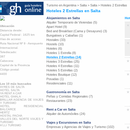
Turismo en
Argentina
>
Salta
>
Salta
>
Hoteles 2 Estrellas
Hoteles 2 Estrellas en Salta
Alojamientos en Salta
Hot
Alquiler Temporario de Viviendas (5)
Ubicación
Apart Hotel (9)
Distancia desde:
Bed and Breakfast (Cama y Desayuno) (3)
Capital Federal : 1625 km
Bungalows y Cabañas (1)
Vias de acceso:
Hostales (33)
Ruta Nacional Nº 9 - Aeropuerto
Hostels (10)
Internacional.
Hoteles (6)
Telediscado:
Hoteles 1 Estrella (8)
387
Hoteles 2 Estrellas (14)
Cabecera:
Hoteles 3 Estrellas (25)
Capital de la Provincia
Hoteles 4 Estrellas (11)
Código postal:
Hoteles 5 Estrellas (2)
4400
Hoteles Boutique (12)
Posadas (1)
Residenciales (11)
Los 10 más buscados
AYRES DE SALTA
HOTEL SALTA
Gastronomía en Salta
YA RENT A CAR
Peñas y Comidas Regionales (7)
HOTEL GHALA
BRILLAR AGENCIA DE VIAJES
Restaurantes (23)
Y TURISMO
HOTEL RESIDENCIAL
BALCARCE
Rent a Car en Salta
HERTZ
Alquiler de Automóviles (24)
HOSTAL PACHA
VALLES DEL NORTE VIAJES Y
TURISMO
Viajes y Excursiones en Salta
A'LLI TURISMO
Empresas y Agencias de Viajes y Turismo (102)