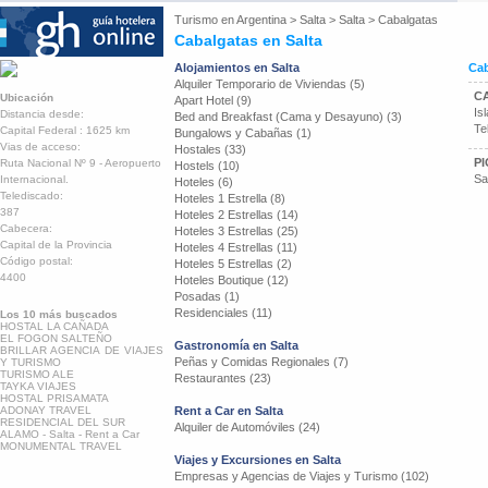
Turismo en
Argentina
>
Salta
>
Salta
>
Cabalgatas
Cabalgatas en Salta
Alojamientos en Salta
Cab
Alquiler Temporario de Viviendas (5)
C
Ubicación
Apart Hotel (9)
Is
Distancia desde:
Bed and Breakfast (Cama y Desayuno) (3)
Te
Capital Federal : 1625 km
Bungalows y Cabañas (1)
Vias de acceso:
Hostales (33)
P
Ruta Nacional Nº 9 - Aeropuerto
Hostels (10)
Sa
Internacional.
Hoteles (6)
Telediscado:
Hoteles 1 Estrella (8)
387
Hoteles 2 Estrellas (14)
Cabecera:
Hoteles 3 Estrellas (25)
Capital de la Provincia
Hoteles 4 Estrellas (11)
Código postal:
Hoteles 5 Estrellas (2)
4400
Hoteles Boutique (12)
Posadas (1)
Residenciales (11)
Los 10 más buscados
HOSTAL LA CAÑADA
EL FOGON SALTEÑO
Gastronomía en Salta
BRILLAR AGENCIA DE VIAJES
Peñas y Comidas Regionales (7)
Y TURISMO
TURISMO ALE
Restaurantes (23)
TAYKA VIAJES
HOSTAL PRISAMATA
ADONAY TRAVEL
Rent a Car en Salta
RESIDENCIAL DEL SUR
Alquiler de Automóviles (24)
ALAMO - Salta - Rent a Car
MONUMENTAL TRAVEL
Viajes y Excursiones en Salta
Empresas y Agencias de Viajes y Turismo (102)