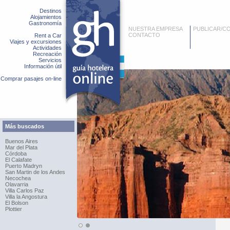
Destinos
Alojamientos
Gastronomía
NUESTRA EMPRESA
PUBLICAR/C
CONTACTO
Rent a Car
Viajes y excursiones
Actividades
Recreación
Servicios
Información útil
Comprar pasajes on-line
Más buscados
Buenos Aires
Mar del Plata
Córdoba
El Calafate
Puerto Madryn
San Martin de los Andes
Necochea
Olavarria
Villa Carlos Paz
Villa la Angostura
El Bolson
Plottier