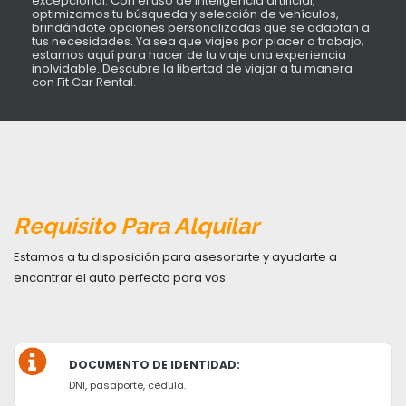
excepcional. Con el uso de inteligencia artificial,
optimizamos tu búsqueda y selección de vehículos,
brindándote opciones personalizadas que se adaptan a
tus necesidades. Ya sea que viajes por placer o trabajo,
estamos aquí para hacer de tu viaje una experiencia
inolvidable. Descubre la libertad de viajar a tu manera
con Fit Car Rental.
Requisito Para Alquilar
Estamos a tu disposición para asesorarte y ayudarte a
encontrar el auto perfecto para vos
DOCUMENTO DE IDENTIDAD:
DNI, pasaporte, cèdula.