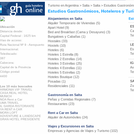
Turismo en
Argentina
>
Salta
>
Salta
>
Estudios Gastronómi
Estudios Gastronómicos, Hoteleros y Turí
Alojamientos en Salta
Est
Alquiler Temporario de Viviendas (5)
ES
Ubicación
Apart Hotel (9)
Ca
Distancia desde:
Bed and Breakfast (Cama y Desayuno) (3)
Te
Capital Federal : 1625 km
Bungalows y Cabañas (1)
Vias de acceso:
Hostales (33)
I.
Ruta Nacional Nº 9 - Aeropuerto
Hostels (10)
Es
Internacional.
Hoteles (6)
Te
Telediscado:
Hoteles 1 Estrella (8)
387
Hoteles 2 Estrellas (14)
Cabecera:
IG
Hoteles 3 Estrellas (25)
Capital de la Provincia
Av
Hoteles 4 Estrellas (11)
Código postal:
Te
Hoteles 5 Estrellas (2)
4400
Hoteles Boutique (12)
SA
Posadas (1)
Zu
Residenciales (11)
Los 10 más buscados
ARMONIA VIP TRAVEL
Te
CASA REAL HOTEL
Gastronomía en Salta
MUNICH
Peñas y Comidas Regionales (7)
NOA Rent a Car
UMA TRAVEL
Restaurantes (23)
IL GARDA RISTORANTE
YA RENT A CAR
MORA LOFT
Rent a Car en Salta
ADVENTURE & LANDSCAPE
Alquiler de Automóviles (24)
GRAN HOTEL PRESIDENTE
Viajes y Excursiones en Salta
Empresas y Agencias de Viajes y Turismo (102)