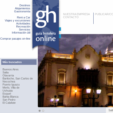
Destinos
Alojamientos
Gastronomía
NUESTRA EMPRESA
PUBLICAR/C
CONTACTO
Rent a Car
Viajes y excursiones
Actividades
Recreación
Servicios
Información útil
Comprar pasajes on-line
Más buscados
Buenos Aires
Salta
Olavarria
Bariloche, San Carlos de
Necochea
Puerto Iguazu
Merlo, Villa de
Ushuaia
Esquel
Bahia Blanca
San Pedro
El Calafate
Sal