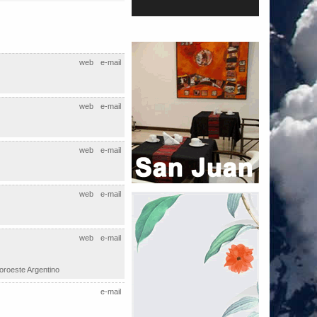
web
e-mail
web
e-mail
web
e-mail
web
e-mail
web
e-mail
Noroeste Argentino
e-mail