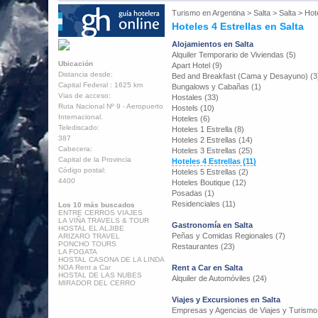
Turismo en
Argentina
>
Salta
>
Salta
>
Hot
Hoteles 4 Estrellas en Salta
Alojamientos en Salta
Alquiler Temporario de Viviendas (5)
Ubicación
Apart Hotel (9)
Distancia desde:
Bed and Breakfast (Cama y Desayuno) (3
Capital Federal : 1625 km
Bungalows y Cabañas (1)
Vias de acceso:
Hostales (33)
Ruta Nacional Nº 9 - Aeropuerto
Hostels (10)
Internacional.
Hoteles (6)
Telediscado:
Hoteles 1 Estrella (8)
387
Hoteles 2 Estrellas (14)
Cabecera:
Hoteles 3 Estrellas (25)
Capital de la Provincia
Hoteles 4 Estrellas (11)
Código postal:
Hoteles 5 Estrellas (2)
4400
Hoteles Boutique (12)
Posadas (1)
Residenciales (11)
Los 10 más buscados
ENTRE CERROS VIAJES
LA VIÑA TRAVELS & TOUR
Gastronomía en Salta
HOSTAL EL ALJIBE
Peñas y Comidas Regionales (7)
ARIZARO TRAVEL
PONCHO TOURS
Restaurantes (23)
LA FOGATA
HOSTAL CASONA DE LA LINDA
NOA Rent a Car
Rent a Car en Salta
HOSTAL DE LAS NUBES
Alquiler de Automóviles (24)
MIRADOR DEL CERRO
Viajes y Excursiones en Salta
Empresas y Agencias de Viajes y Turismo