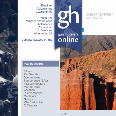
Destinos
Alojamientos
Gastronomía
NUESTRA EMPRESA
CONTACTO
Rent a Car
Viajes y excursiones
Actividades
Recreación
Servicios
Información útil
Comprar pasajes on-line
Más buscados
Tilcara
Rio Grande
Buenos Aires
San Lorenzo (SAL)
Villa la Angostura
Mar del Plata
Córdoba
Puerto Madryn
Montevideo
Neuquen
Villa Carlos Paz
El Calafate