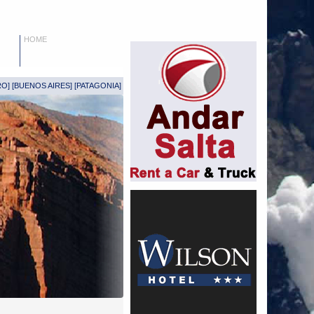
HOME
RO
] [
BUENOS AIRES
] [
PATAGONIA
]