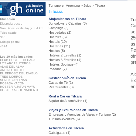
Turismo en
Argentina
>
Jujuy
>
Tilcara
Tilcara
Alojamientos en Tilcara
Tu
Ubicación
Bungalows y Cabañas (3)
Distancia desde:
Ca
Campings (3)
San Salvador de Jujuy : 84 km
so
Hospedajes (2)
Telediscado:
Hostales (6)
25
388
Hostels (10)
Código postal:
as
Hosterías (21)
4624
Pe
Hoteles (5)
Hoteles 2 Estrellas (1)
of
Los 10 más buscados
Hoteles 3 Estrellas (4)
CLUB HOSTEL TILCARA
pr
LOS ARCABUCEROS
Hoteles Boutique (4)
ALAS DEL ALMA
Posadas (7)
ANDINO HOSTEL
EL REPOSO DEL DIABLO
Al
TRES MORROS
Gastronomía en Tilcara
Ex
SENDAS ANDINAS
Casas de Té (1)
POSADA YACÓN
en
HOSTERÍA JATUN MAYU
Restaurantes (8)
HOSTERIA SOL NACIENTE
Rent a Car en Tilcara
Alquiler de Automóviles (1)
Viajes y Excursiones en Tilcara
Empresas y Agencias de Viajes y Turismo (2)
Turismo Aventura (6)
Actividades en Tilcara
Cabalgatas (1)