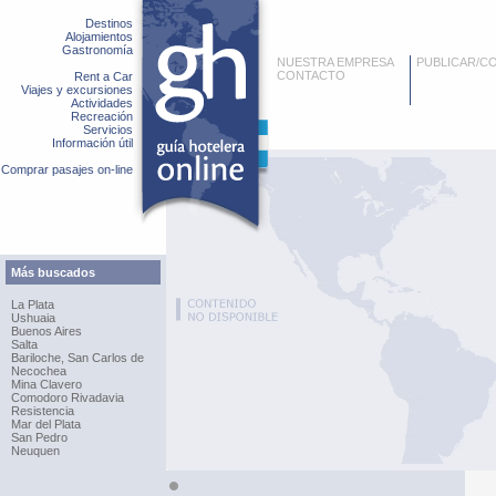
Destinos
Alojamientos
Gastronomía
NUESTRA EMPRESA
PUBLICAR/C
CONTACTO
Rent a Car
Viajes y excursiones
Actividades
Recreación
Servicios
Información útil
Comprar pasajes on-line
Más buscados
La Plata
Ushuaia
Buenos Aires
Salta
Bariloche, San Carlos de
Necochea
Mina Clavero
Comodoro Rivadavia
Resistencia
Mar del Plata
San Pedro
Neuquen