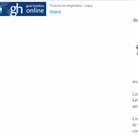
Turismo en
Argentina
>
Jujuy
Jujuy
Ju
ex
La
lu
ar
Lo
la
ce