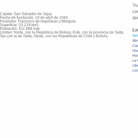
Yu
co
Capital: San Salvador de Jujuy.
qu
Fecha de fundación: 19 de abril de 1593.
Fundador: Francisco de Argañaraz y Murguía.
Superficie: 53.219 km2.
Población: 611.888 hab
Lo
Límites: Norte, con la República de Bolivia; Este, con la provincia de Salta;
San
Sur con la de Salta; Oeste, con las Repúblicas de Chile y Bolivia.
Abr
Cas
Hua
Hu
La 
Lib
Loz