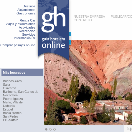
Destinos
Alojamientos
Gastronomía
NUESTRA EMPRESA
PUBLICAR/C
CONTACTO
Rent a Car
Viajes y excursiones
Actividades
Recreación
Servicios
Información útil
Comprar pasajes on-line
Más buscados
Buenos Aires
Salta
Olavarria
Bariloche, San Carlos de
Necochea
Puerto Iguazu
Merlo, Villa de
Ushuaia
Esquel
Bahia Blanca
San Pedro
El Calafate
Juj