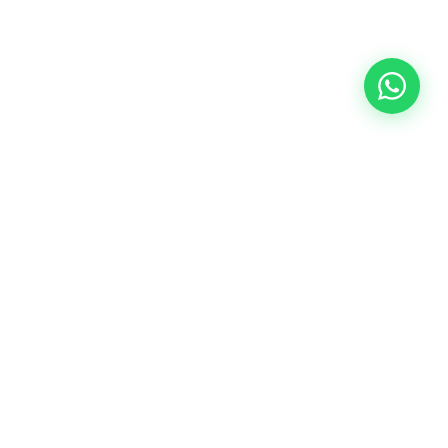
Servicios
INCLUIDOS EN TU ESTADÍA
Desayuno buffet
Cada mañana, un desayuno completo. Jugos naturales,
facturas, tostadas, fiambres, frutas y más.