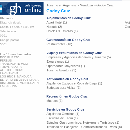
Turismo en
Argentina
>
Mendoza
>
Godoy Cruz
Godoy Cruz
Alojamientos en Godoy Cruz
Ubicación
Apart Hotel (1)
Alo
Distancia desde:
Hostels (2)
God
Capital Federal : 1110 km
Hoteles 3 Estrellas (1)
Telediscado:
0261
Gastronomía en Godoy Cruz
Código postal:
Restaurantes (10)
5501
Viajes y Excursiones en Godoy Cruz
Los 10 más buscados
Empresas y Agencias de Viajes y Turismo (5)
ECO PUESTO
FERBUS
Excursiones (1)
TRANSPORTE MDM
Operadores Mayoristas (1)
TOKYO VIAJES
ALL THE TOURS
Turismo Aventura (3)
LA CHANCHA
LOS HNOS. MANDUCA
Actividades en Godoy Cruz
EL PATIO DE JESUS MARIA
RISTORANTE MONTECATINI
Alquiler de Equipos y Ropa de Esqui (1)
LA CASONA
Bodegas para Visitar (1)
Recreación en Godoy Cruz
Museos (1)
Servicios en Godoy Cruz
Alquiler de Omnibus (1)
Escuelas de Esquí (1)
Estudios Gastronómicos, Hoteleros y Turísticos (1)
Traslado de Pasajeros - Combis/Minibuses - Vans (8)