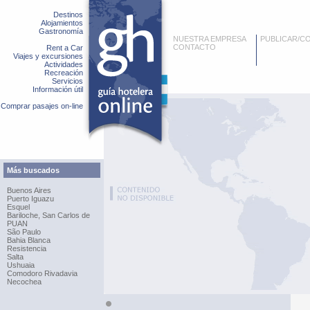
Destinos
Alojamientos
Gastronomía
NUESTRA EMPRESA
PUBLICAR/C
CONTACTO
Rent a Car
Viajes y excursiones
Actividades
Recreación
Servicios
Información útil
Comprar pasajes on-line
Más buscados
Buenos Aires
Puerto Iguazu
Esquel
Bariloche, San Carlos de
PUAN
São Paulo
Bahia Blanca
Resistencia
Salta
Ushuaia
Comodoro Rivadavia
Necochea