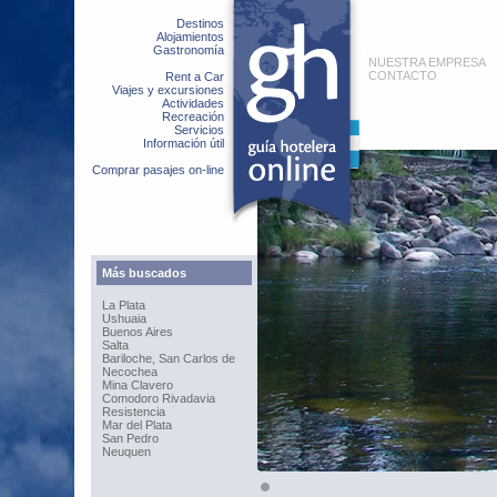
Destinos
Alojamientos
Gastronomía
NUESTRA EMPRESA
CONTACTO
Rent a Car
Viajes y excursiones
Actividades
Recreación
Servicios
Información útil
Comprar pasajes on-line
Más buscados
La Plata
Ushuaia
Buenos Aires
Salta
Bariloche, San Carlos de
Necochea
Mina Clavero
Comodoro Rivadavia
Resistencia
Mar del Plata
San Pedro
Neuquen