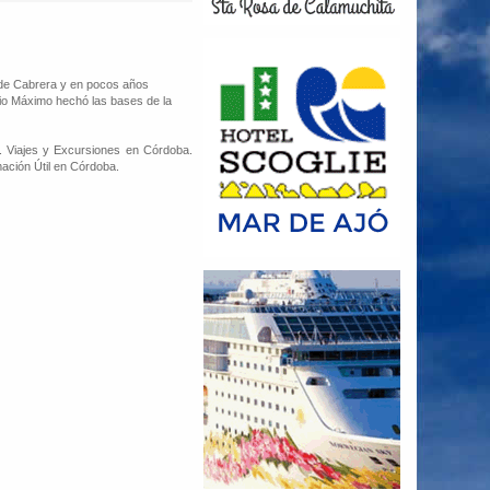
s de Cabrera y en pocos años
egio Máximo hechó las bases de la
 Viajes y Excursiones en Córdoba.
ación Útil en Córdoba.