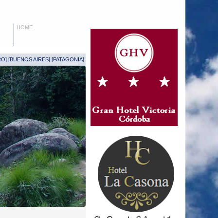
HOME
RO
] [
BUENOS AIRES
] [
PATAGONIA
]