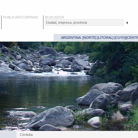
PUBLICAR/COMPRAR
BUSCADOR
ARGENTINA: [
NORTE
] [
LITORAL
] [
CUYO
][
CENT
Córdoba