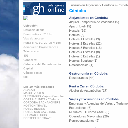
Turismo en
Argentina
>
Córdoba
>
Córdob
Córdoba
Alojamientos en Córdoba
Alquiler Temporario de Viviendas (5)
Ubicación
Apart Hotel (15)
Distancia desde:
Hostels (19)
Buenos Aires : 710 km
Hoteles (8)
Vias de acceso:
Hoteles 1 Estrella (13)
Rutas 8, 9, 19, 20, 36 y 156 -
Hoteles 2 Estrellas (22)
Aeropuerto Pajas Blancas.
Hoteles 3 Estrellas (16)
Telediscado:
Hoteles 4 Estrellas (8)
351
Hoteles 5 Estrellas (1)
Cabecera:
Hoteles Boutique (1)
Cabecera del Departamento
Residenciales (1)
Capital
Código postal:
Gastronomía en Córdoba
5000
Restaurantes (44)
Rent a Car en Córdoba
Los 10 más buscados
ALVEAR
Alquiler de Automóviles (17)
MAJUL VIAJES
FLECHABUS Viajes - Córdoba
Viajes y Excursiones en Córdoba
COPA AIRLINES - Córdoba
CORDOBA BACKPACKERS
Empresas y Agencias de Viajes y Turismo
HOTTON TRAVEL
Excursiones (6)
HOTEL REGINS
HOTEL SAN CAYETANO
Mutuales - Turismo Asoc. (5)
GUSMAR TOURS
Operadores Mayoristas (29)
DESTEFANIS TRAVEL
Representaciones (2)