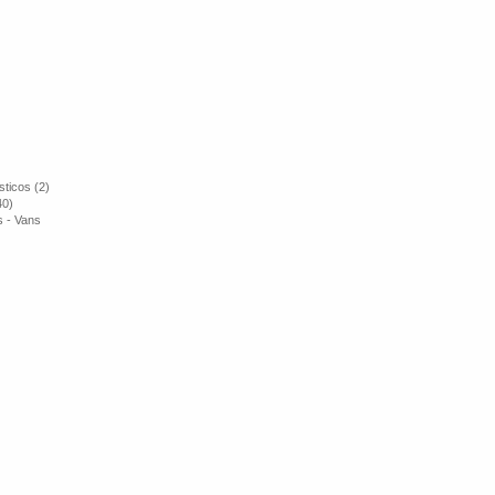
ticos (2)
40)
s - Vans