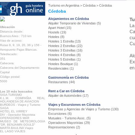
Turismo en
Argentina
>
Córdoba
>
Córdoba
Córdoba
Alojamientos en Córdoba
Tu
Alquiler Temporario de Viviendas (5)
La
Ubicación
Apart Hotel (15)
Ca
Distancia desde:
Hostels (19)
Buenos Aires : 710 km
Hoteles (8)
cu
Vias de acceso:
Hoteles 1 Estrella (13)
Cu
Rutas 8, 9, 19, 20, 36 y 156 -
Hoteles 2 Estrellas (22)
Aeropuerto Pajas Blancas.
Hoteles 3 Estrellas (16)
Telediscado:
Hoteles 4 Estrellas (8)
Al
351
Hoteles 5 Estrellas (1)
Ex
Cabecera:
Hoteles Boutique (1)
en
Cabecera del Departamento
Residenciales (1)
Capital
Código postal:
Gastronomía en Córdoba
5000
Restaurantes (44)
Rent a Car en Córdoba
Los 10 más buscados
SIGA TURISMO
Alquiler de Automóviles (17)
K.L.M. COMPAÑIA REAL
HOLANDESA DE AVIACION
Viajes y Excursiones en Córdoba
BURDEOS - Viajes y Turismo
SAGA
Empresas y Agencias de Viajes y Turismo (130)
HOTEL EL VIRREY
Excursiones (6)
DIV - Operador Mayorista
OPERADORES MAR
Mutuales - Turismo Asoc. (5)
MUSEO DE METEOROLOGIA
Operadores Mayoristas (29)
“DR. BENJAMIN GOULD”
Representaciones (2)
MARTA BAULINA Viajes
EL LAGO VIAJES