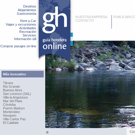
Destinos
Alojamientos
Gastronomía
NUESTRA EMPRESA
PUBLICAR/C
CONTACTO
Rent a Car
Viajes y excursiones
Actividades
Recreación
Servicios
Información útil
Comprar pasajes on-line
Más buscados
Tilcara
Rio Grande
Buenos Aires
San Lorenzo (SAL)
Villa la Angostura
Mar del Plata
Córdoba
Puerto Madryn
Montevideo
Neuquen
Villa Carlos Paz
El Calafate
Cór