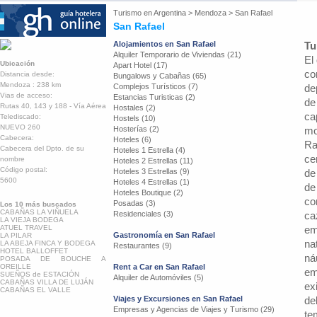
Turismo en
Argentina
>
Mendoza
>
San Rafael
San Rafael
Alojamientos en San Rafael
Tu
Alquiler Temporario de Viviendas (21)
El
Ubicación
Apart Hotel (17)
co
Distancia desde:
Bungalows y Cabañas (65)
Mendoza : 238 km
Complejos Turísticos (7)
de
Vias de acceso:
Estancias Turisticas (2)
de
Rutas 40, 143 y 188 - Vía Aérea
Hostales (2)
ca
Telediscado:
Hostels (10)
NUEVO 260
Hosterías (2)
mo
Cabecera:
Hoteles (6)
Ra
Cabecera del Dpto. de su
Hoteles 1 Estrella (4)
ce
nombre
Hoteles 2 Estrellas (11)
Código postal:
Hoteles 3 Estrellas (9)
de
5600
Hoteles 4 Estrellas (1)
de
Hoteles Boutique (2)
co
Posadas (3)
Los 10 más buscados
CABAÑAS LA VIÑUELA
Residenciales (3)
ca
LA VIEJA BODEGA
ATUEL TRAVEL
em
Gastronomía en San Rafael
LA PILAR
na
LA ABEJA FINCA Y BODEGA
Restaurantes (9)
HOTEL BALLOFFET
ná
POSADA DE BOUCHE A
OREILLE
Rent a Car en San Rafael
em
SUEÑOS de ESTACIÓN
Alquiler de Automóviles (5)
CABAÑAS VILLA DE LUJÁN
ex
CABAÑAS EL VALLE
Viajes y Excursiones en San Rafael
de
Empresas y Agencias de Viajes y Turismo (29)
te