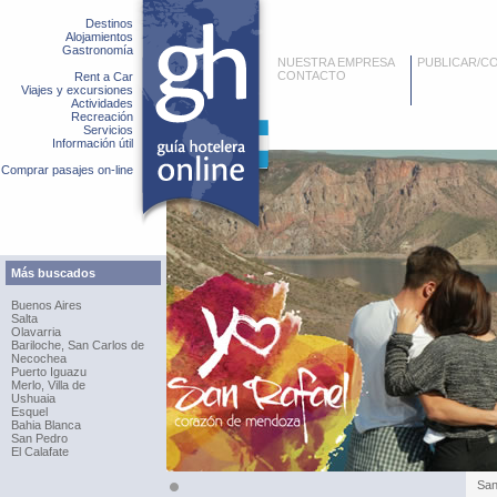
Destinos
Alojamientos
Gastronomía
NUESTRA EMPRESA
PUBLICAR/C
CONTACTO
Rent a Car
Viajes y excursiones
Actividades
Recreación
Servicios
Información útil
Comprar pasajes on-line
Más buscados
Buenos Aires
Salta
Olavarria
Bariloche, San Carlos de
Necochea
Puerto Iguazu
Merlo, Villa de
Ushuaia
Esquel
Bahia Blanca
San Pedro
El Calafate
San