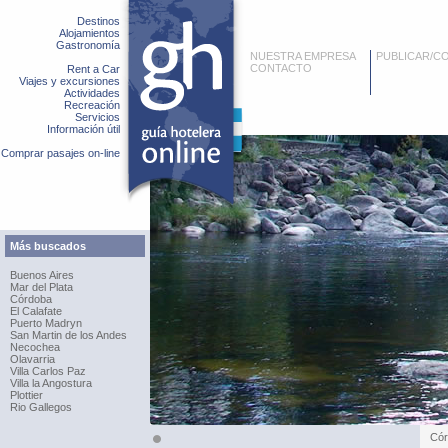
Destinos
Alojamientos
Gastronomía
NUESTRA EMPRESA
PUBLICAR/C
CONTACTO
Rent a Car
Viajes y excursiones
Actividades
Recreación
Servicios
Información útil
Comprar pasajes on-line
Más buscados
Buenos Aires
Mar del Plata
Córdoba
El Calafate
Puerto Madryn
San Martin de los Andes
Necochea
Olavarria
Villa Carlos Paz
Villa la Angostura
Plottier
Rio Gallegos
Cór