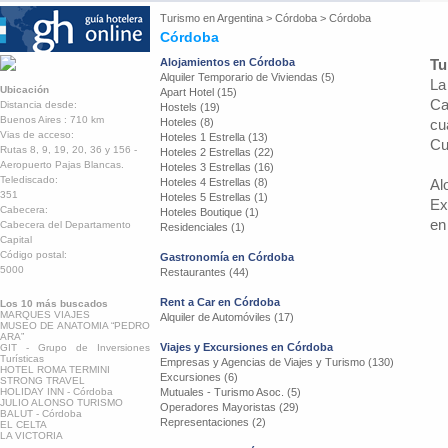
Turismo en
Argentina
>
Córdoba
>
Córdoba
Córdoba
Alojamientos en Córdoba
Tu
Alquiler Temporario de Viviendas (5)
La
Ubicación
Apart Hotel (15)
Ca
Distancia desde:
Hostels (19)
Buenos Aires : 710 km
Hoteles (8)
cu
Vias de acceso:
Hoteles 1 Estrella (13)
Cu
Rutas 8, 9, 19, 20, 36 y 156 -
Hoteles 2 Estrellas (22)
Aeropuerto Pajas Blancas.
Hoteles 3 Estrellas (16)
Telediscado:
Hoteles 4 Estrellas (8)
Al
351
Hoteles 5 Estrellas (1)
Ex
Cabecera:
Hoteles Boutique (1)
en
Cabecera del Departamento
Residenciales (1)
Capital
Código postal:
Gastronomía en Córdoba
5000
Restaurantes (44)
Rent a Car en Córdoba
Los 10 más buscados
MARQUES VIAJES
Alquiler de Automóviles (17)
MUSEO DE ANATOMIA “PEDRO
ARA”
Viajes y Excursiones en Córdoba
GIT - Grupo de Inversiones
Turísticas
Empresas y Agencias de Viajes y Turismo (130)
HOTEL ROMA TERMINI
Excursiones (6)
STRONG TRAVEL
HOLIDAY INN - Córdoba
Mutuales - Turismo Asoc. (5)
JULIO ALONSO TURISMO
Operadores Mayoristas (29)
BALUT - Córdoba
Representaciones (2)
EL CELTA
LA VICTORIA