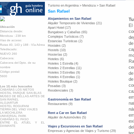
Turismo en
Argentina
>
Mendoza
>
San Rafael
San Rafael
Alojamientos en San Rafael
Tu
Alquiler Temporario de Viviendas (21)
El
Ubicación
Apart Hotel (17)
co
Distancia desde:
Bungalows y Cabañas (65)
Mendoza : 238 km
Complejos Turísticos (7)
de
Vias de acceso:
Estancias Turisticas (2)
de
Rutas 40, 143 y 188 - Vía Aérea
Hostales (2)
ca
Telediscado:
Hostels (10)
NUEVO 260
Hosterías (2)
mo
Cabecera:
Hoteles (6)
Ra
Cabecera del Dpto. de su
Hoteles 1 Estrella (4)
ce
nombre
Hoteles 2 Estrellas (11)
Código postal:
Hoteles 3 Estrellas (9)
de
5600
Hoteles 4 Estrellas (1)
de
Hoteles Boutique (2)
co
Posadas (3)
Los 10 más buscados
CABAÑAS LOS NIETOS
Residenciales (3)
ca
HOSTAL PARQUE SAN BLAS
MUSEO DE BELLAS ARTES DE
em
Gastronomía en San Rafael
SAN RAFAEL
na
ALOJARTUR
Restaurantes (9)
HOSTEL ROGUPANI
ná
TIERRA DEL VINO VIAJES
LA MOCHILERA
Rent a Car en San Rafael
em
UNIVERSAL PARK
Alquiler de Automóviles (5)
CABAÑAS EL PASO
ex
ENTRE EL ATUEL Y EL
DIAMANTE
Viajes y Excursiones en San Rafael
de
Empresas y Agencias de Viajes y Turismo (29)
te