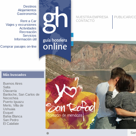
Destinos
Alojamientos
Gastronomía
NUESTRA EMPRESA
PUBLICAR/C
CONTACTO
Rent a Car
Viajes y excursiones
Actividades
Recreación
Servicios
Información útil
Comprar pasajes on-line
Más buscados
Buenos Aires
Salta
Olavarria
Bariloche, San Carlos de
Necochea
Puerto Iguazu
Merlo, Villa de
Ushuaia
Esquel
Bahia Blanca
San Pedro
El Calafate
San