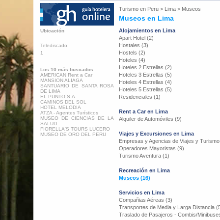
Turismo en
Peru
>
Lima
>
Museos
Museos en Lima
Alojamientos en Lima
Ubicación
Apart Hotel (2)
Hostales (3)
Telediscado:
Hostels (2)
1
Hoteles (4)
Hoteles 2 Estrellas (2)
Los 10 más buscados
Hoteles 3 Estrellas (5)
AMERICAN Rent a Car
MANSION ALIAGA
Hoteles 4 Estrellas (4)
SANTUARIO DE SANTA ROSA
Hoteles 5 Estrellas (5)
DE LIMA
EL PUNTO S.A.
Residenciales (1)
CAMINOS DEL SOL
HOTEL MELODIA
Rent a Car en Lima
ATZA - Agentes Turísticos
MUSEO DE CIENCIAS DE LA
Alquiler de Automóviles (9)
SALUD
FIORELLA'S TOURS LUCERO
Viajes y Excursiones en Lima
MUSEO DE ORO DEL PERU
Empresas y Agencias de Viajes y Turismo
Operadores Mayoristas (9)
Turismo Aventura (1)
Recreación en Lima
Museos (16)
Servicios en Lima
Compañias Aéreas (3)
Transportes de Media y Larga Distancia (
Traslado de Pasajeros - Combis/Minibuses