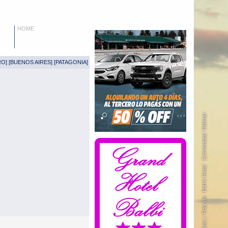
HOME
RO
] [
BUENOS AIRES
] [
PATAGONIA
]