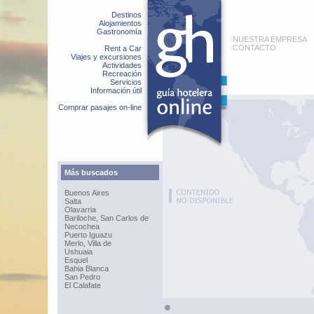
Destinos
Alojamientos
Gastronomía
NUESTRA EMPRESA
CONTACTO
Rent a Car
Viajes y excursiones
Actividades
Recreación
Servicios
Información útil
Comprar pasajes on-line
Más buscados
Buenos Aires
Salta
Olavarria
Bariloche, San Carlos de
Necochea
Puerto Iguazu
Merlo, Villa de
Ushuaia
Esquel
Bahia Blanca
San Pedro
El Calafate