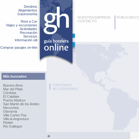
Destinos
Alojamientos
Gastronomía
NUESTRA EMPRESA
PUBLICAR/C
CONTACTO
Rent a Car
Viajes y excursiones
Actividades
Recreación
Servicios
Información útil
Comprar pasajes on-line
Más buscados
Buenos Aires
Mar del Plata
Córdoba
El Calafate
Puerto Madryn
San Martin de los Andes
Necochea
Olavarria
Villa Carlos Paz
Villa la Angostura
Plottier
Rio Gallegos