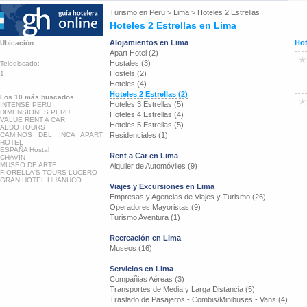
Turismo en
Peru
>
Lima
>
Hoteles 2 Estrellas
Hoteles 2 Estrellas en Lima
Alojamientos en Lima
Hot
Ubicación
Apart Hotel (2)
Hostales (3)
Telediscado:
Hostels (2)
1
Hoteles (4)
Hoteles 2 Estrellas (2)
Los 10 más buscados
Hoteles 3 Estrellas (5)
INTENSE PERU
DIMENSIONES PERU
Hoteles 4 Estrellas (4)
VALUE RENT A CAR
Hoteles 5 Estrellas (5)
ALDO TOURS
CAMINOS DEL INCA APART
Residenciales (1)
HOTEL
ESPAÑA Hostal
Rent a Car en Lima
CHAVIN
MUSEO DE ARTE
Alquiler de Automóviles (9)
FIORELLA'S TOURS LUCERO
GRAN HOTEL HUANUCO
Viajes y Excursiones en Lima
Empresas y Agencias de Viajes y Turismo (26)
Operadores Mayoristas (9)
Turismo Aventura (1)
Recreación en Lima
Museos (16)
Servicios en Lima
Compañias Aéreas (3)
Transportes de Media y Larga Distancia (5)
Traslado de Pasajeros - Combis/Minibuses - Vans (4)