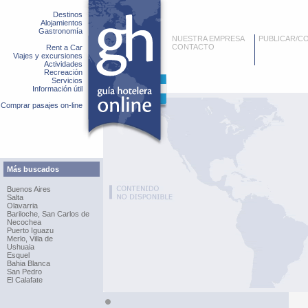
Destinos
Alojamientos
Gastronomía
NUESTRA EMPRESA
PUBLICAR/C
CONTACTO
Rent a Car
Viajes y excursiones
Actividades
Recreación
Servicios
Información útil
Comprar pasajes on-line
Más buscados
Buenos Aires
Salta
Olavarria
Bariloche, San Carlos de
Necochea
Puerto Iguazu
Merlo, Villa de
Ushuaia
Esquel
Bahia Blanca
San Pedro
El Calafate