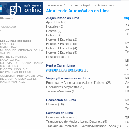
Turismo en
Peru
>
Lima
>
Alquiler de Automóviles
Alquiler de Automóviles en Lima
Alojamientos en Lima
Alq
Ubicación
Apart Hotel (2)
AM
Hostales (3)
Telediscado:
Av
Hostels (2)
1
Te
Hoteles (4)
Hoteles 2 Estrellas (2)
Los 10 más buscados
LY
Hoteles 3 Estrellas (5)
LANPERU
MIAMI TRAVEL
Jr
Hoteles 4 Estrellas (4)
MUSEO DE CIENCIAS DE LA
Te
Hoteles 5 Estrellas (5)
SALUD
HOTEL EL PUEBLO
Residenciales (1)
LA CATEDRAL
M
IGLESIA DE SANTA MARIA
Ma
Rent a Car en Lima
MAGDALENA
Te
FLORES HNOS. S.R.L.
Alquiler de Automóviles (9)
HOSTAL LAS FRESAS
COLECION PRIVADA DE ORO
NA
Viajes y Excursiones en Lima
DE LA SRTA. ELSA COHEN
MANSION ALIAGA
Av
Empresas y Agencias de Viajes y Turismo (26)
Te
Operadores Mayoristas (9)
En
Turismo Aventura (1)
Recreación en Lima
NA
Museos (16)
Ae
Te
Servicios en Lima
Compañias Aéreas (3)
TR
Transportes de Media y Larga Distancia (5)
Lo
Traslado de Pasajeros - Combis/Minibuses - Vans (4)
Te