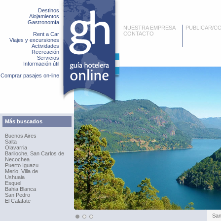
Destinos
Alojamientos
Gastronomía
NUESTRA EMPRESA
PUBLICAR/C
CONTACTO
Rent a Car
Viajes y excursiones
Actividades
Recreación
Servicios
Información útil
Comprar pasajes on-line
Más buscados
Buenos Aires
Salta
Olavarria
Bariloche, San Carlos de
Necochea
Puerto Iguazu
Merlo, Villa de
Ushuaia
Esquel
Bahia Blanca
San Pedro
El Calafate
San