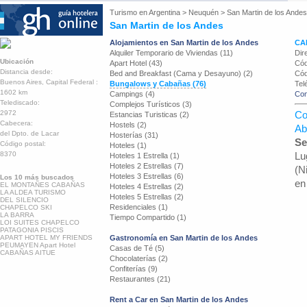
Turismo en
Argentina
>
Neuquén
>
San Martin de los Andes
San Martin de los Andes
Alojamientos en San Martin de los Andes
CA
Alquiler Temporario de Viviendas (11)
Dir
Ubicación
Apart Hotel (43)
Cód
Distancia desde:
Bed and Breakfast (Cama y Desayuno) (2)
Cód
Buenos Aires, Capital Federal :
Bungalows y Cabañas (76)
Tel
1602 km
Campings (4)
Con
Telediscado:
Complejos Turísticos (3)
2972
Co
Estancias Turisticas (2)
Cabecera:
Hostels (2)
Ab
del Dpto. de Lacar
Hosterías (31)
Se
Código postal:
Hoteles (1)
8370
Lu
Hoteles 1 Estrella (1)
Hoteles 2 Estrellas (7)
(N
Hoteles 3 Estrellas (6)
Los 10 más buscados
en
EL MONTAÑES CABAÑAS
Hoteles 4 Estrellas (2)
LA ALDEA TURISMO
Hoteles 5 Estrellas (2)
DEL SILENCIO
Residenciales (1)
CHAPELCO SKI
LA BARRA
Tiempo Compartido (1)
LOI SUITES CHAPELCO
PATAGONIA PISCIS
APART HOTEL MY FRIENDS
Gastronomía en San Martin de los Andes
PEUMAYEN Apart Hotel
Casas de Té (5)
CABAÑAS AITUE
Chocolaterías (2)
Confiterías (9)
Restaurantes (21)
Rent a Car en San Martin de los Andes