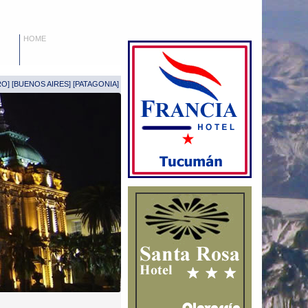
HOME
RO
] [
BUENOS AIRES
] [
PATAGONIA
]