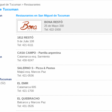
iguel de Tucuman
>
Restaurantes
de Tucuman
an
Restaurantes en San Miguel de Tucuman
BONA RESTÓ
25 de Mayo 330
Tel: 422-1930
1812 RESTÓ
9 de Julio 108
Tel: 421-6111
CASA CAMPO - Parrilla argentina
Catamarca esq. Sarmiento
an
Tel: 430-9247
SALERNO S - Pizza & Pastas
Maipú esq. Marcos Paz
Tel: 421-0536
e Tucuman
 (52)
EL EMIR
Catamarca 605
Tel: 421-1700
EL QUEBRACHO
Balcarce y Marcos Paz
Tel: 431-3535