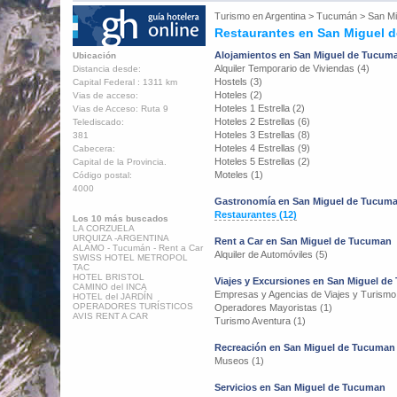
Turismo en
Argentina
>
Tucumán
>
San M
Restaurantes en San Miguel 
Alojamientos en San Miguel de Tucum
Ubicación
Alquiler Temporario de Viviendas (4)
Distancia desde:
Hostels (3)
Capital Federal : 1311 km
Hoteles (2)
Vias de acceso:
Hoteles 1 Estrella (2)
Vias de Acceso: Ruta 9
Hoteles 2 Estrellas (6)
Telediscado:
Hoteles 3 Estrellas (8)
381
Hoteles 4 Estrellas (9)
Cabecera:
Hoteles 5 Estrellas (2)
Capital de la Provincia.
Moteles (1)
Código postal:
4000
Gastronomía en San Miguel de Tucum
Restaurantes (12)
Los 10 más buscados
LA CORZUELA
URQUIZA -ARGENTINA
Rent a Car en San Miguel de Tucuman
ALAMO - Tucumán - Rent a Car
Alquiler de Automóviles (5)
SWISS HOTEL METROPOL
TAC
HOTEL BRISTOL
Viajes y Excursiones en San Miguel d
CAMINO del INCA
Empresas y Agencias de Viajes y Turismo
HOTEL del JARDÍN
OPERADORES TURÍSTICOS
Operadores Mayoristas (1)
AVIS RENT A CAR
Turismo Aventura (1)
Recreación en San Miguel de Tucuman
Museos (1)
Servicios en San Miguel de Tucuman