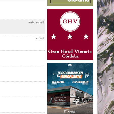
web
e-mail
e-mail