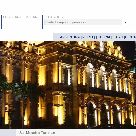
PUBLICAR/COMPRAR
BUSCADOR
ARGENTINA: [
NORTE
] [
LITORAL
] [
CUYO
][
CENT
San Miguel de Tucuman