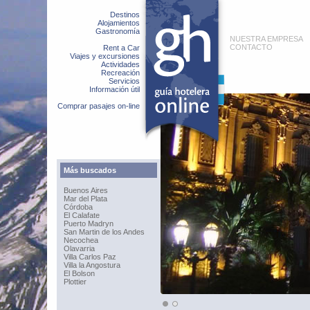
Destinos
Alojamientos
Gastronomía
NUESTRA EMPRESA
CONTACTO
Rent a Car
Viajes y excursiones
Actividades
Recreación
Servicios
Información útil
Comprar pasajes on-line
Más buscados
Buenos Aires
Mar del Plata
Córdoba
El Calafate
Puerto Madryn
San Martin de los Andes
Necochea
Olavarria
Villa Carlos Paz
Villa la Angostura
El Bolson
Plottier