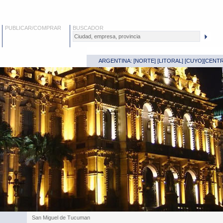
PUBLICAR/COMPRAR
BUSCADOR
ARGENTINA: [
NORTE
] [
LITORAL
] [
CUYO
][
CENT