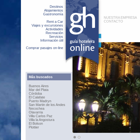
Destinos
Alojamientos
Gastronomía
NUESTRA EMPRESA
CONTACTO
Rent a Car
Viajes y excursiones
Actividades
Recreación
Servicios
Información útil
Comprar pasajes on-line
Más buscados
Buenos Aires
Mar del Plata
Córdoba
El Calafate
Puerto Madryn
San Martin de los Andes
Necochea
Olavarria
Villa Carlos Paz
Villa la Angostura
El Bolson
Plottier