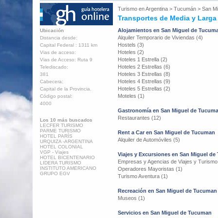
Turismo en
Argentina
>
Tucumán
>
San M
Transportes de Media y Larga
Alojamientos en San Miguel de Tucum
Ubicación
Alquiler Temporario de Viviendas (4)
Distancia desde:
Hostels (3)
Capital Federal : 1311 km
Hoteles (2)
Vias de acceso:
Hoteles 1 Estrella (2)
Vias de Acceso: Ruta 9
Hoteles 2 Estrellas (6)
Telediscado:
Hoteles 3 Estrellas (8)
381
Hoteles 4 Estrellas (9)
Cabecera:
Hoteles 5 Estrellas (2)
Capital de la Provincia.
Moteles (1)
Código postal:
4000
Gastronomía en San Miguel de Tucum
Restaurantes (12)
Los 10 más buscados
LECFER TURISMO
PARME TURISMO
Rent a Car en San Miguel de Tucuman
HOTEL PARÍS
Alquiler de Automóviles (5)
URQUIZA -ARGENTINA
HOTEL COLONIAL
VGP - Viajes
Viajes y Excursiones en San Miguel d
HOTEL BICENTENARIO
Empresas y Agencias de Viajes y Turismo
LIDERA TURISMO
INSTITUTO AMERICANO
Operadores Mayoristas (1)
GRUPO EGV
Turismo Aventura (1)
Recreación en San Miguel de Tucuman
Museos (1)
Servicios en San Miguel de Tucuman