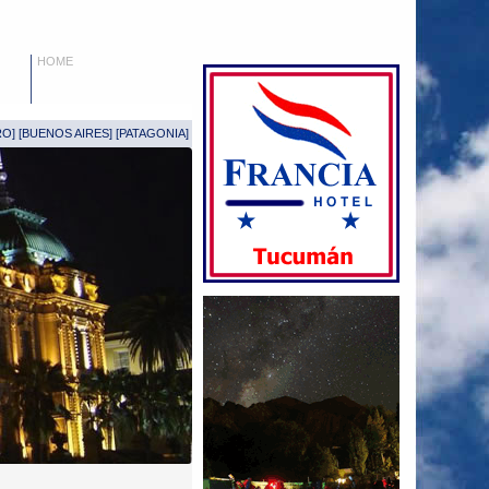
HOME
RO
] [
BUENOS AIRES
] [
PATAGONIA
]