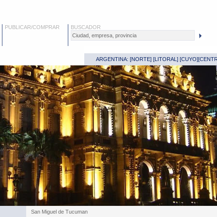
PUBLICAR/COMPRAR
BUSCADOR
ARGENTINA: [
NORTE
] [
LITORAL
] [
CUYO
][
CENT
San Miguel de Tucuman