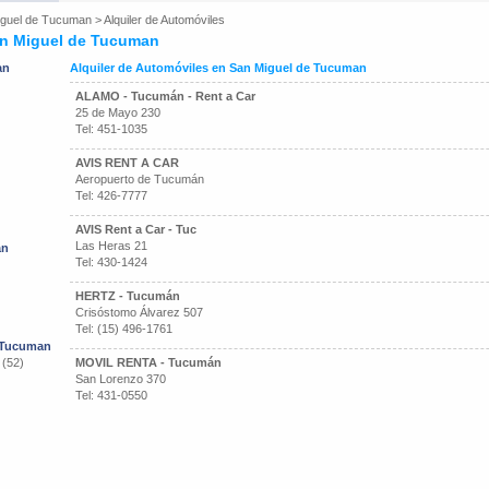
iguel de Tucuman
>
Alquiler de Automóviles
an Miguel de Tucuman
an
Alquiler de Automóviles en San Miguel de Tucuman
ALAMO - Tucumán - Rent a Car
25 de Mayo 230
Tel: 451-1035
AVIS RENT A CAR
Aeropuerto de Tucumán
Tel: 426-7777
AVIS Rent a Car - Tuc
Las Heras 21
an
Tel: 430-1424
HERTZ - Tucumán
Crisóstomo Álvarez 507
Tel: (15) 496-1761
e Tucuman
 (52)
MOVIL RENTA - Tucumán
San Lorenzo 370
Tel: 431-0550