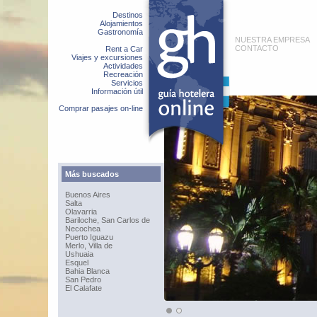
Destinos
Alojamientos
Gastronomía
NUESTRA EMPRESA
CONTACTO
Rent a Car
Viajes y excursiones
Actividades
Recreación
Servicios
Información útil
Comprar pasajes on-line
Más buscados
Buenos Aires
Salta
Olavarria
Bariloche, San Carlos de
Necochea
Puerto Iguazu
Merlo, Villa de
Ushuaia
Esquel
Bahia Blanca
San Pedro
El Calafate