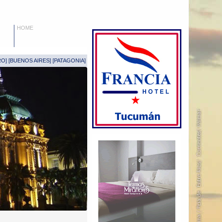
HOME
RO
] [
BUENOS AIRES
] [
PATAGONIA
]