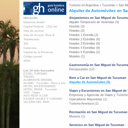
Turismo en
Argentina
>
Tucumán
>
San M
Alquiler de Automóviles en S
Alojamientos en San Miguel de Tucum
Ubicación
Alquiler Temporario de Viviendas (4)
Distancia desde:
Hostels (3)
Capital Federal : 1311 km
Hoteles (2)
Vias de acceso:
Hoteles 1 Estrella (2)
Vias de Acceso: Ruta 9
Hoteles 2 Estrellas (6)
Telediscado:
Hoteles 3 Estrellas (8)
381
Hoteles 4 Estrellas (9)
Cabecera:
Hoteles 5 Estrellas (2)
Capital de la Provincia.
Moteles (1)
Código postal:
4000
Gastronomía en San Miguel de Tucum
Restaurantes (12)
Los 10 más buscados
EXDEL TURISMO
TRADIO
Rent a Car en San Miguel de Tucuman
ALMIRANTE BROWN
Alquiler de Automóviles (5)
ALAMO - Tucumán - Rent a Car
HOTEL BICENTENARIO
HOTEL MIAMI - Tucumán
Viajes y Excursiones en San Miguel d
VGP - Viajes
Empresas y Agencias de Viajes y Turismo
AVIS RENT A CAR
KAISER VIAJES Y TURISMO
Operadores Mayoristas (1)
VALERIA DEL MAR
Turismo Aventura (1)
Recreación en San Miguel de Tucuman
Museos (1)
Servicios en San Miguel de Tucuman