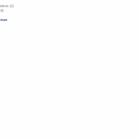
ticos (2)
18)
cuman