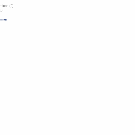
ticos (2)
18)
cuman