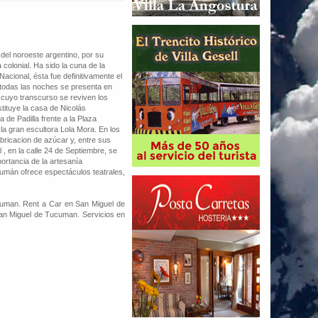
del noroeste argentino, por su
colonial. Ha sido la cuna de la
cional, ésta fue definitivamente el
 todas las noches se presenta en
 cuyo transcurso se reviven los
tituye la casa de Nicolás
de Padilla frente a la Plaza
la gran escultora Lola Mora. En los
abricacion de azúcar y, entre sus
, en la calle 24 de Septiembre, se
ortancia de la artesanía
cumán ofrece espectáculos teatrales,
uman. Rent a Car en San Miguel de
n Miguel de Tucuman. Servicios en