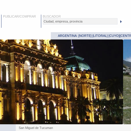
PUBLICAR/COMPRAR
BUSCADOR
ARGENTINA: [
NORTE
] [
LITORAL
] [
CUYO
][
CENT