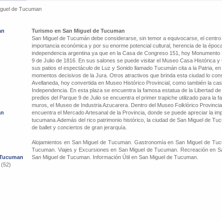
iguel de Tucuman
an
Turismo en San Miguel de Tucuman
San Miguel de Tucumán debe considerarse, sin temor a equivocarse, el centro 
importancia económica y por su enorme potencial cultural, herencia de la época 
independencia argentina ya que en la Casa de Congreso 151, hoy Monumento Na
9 de Julio de 1816. En sus salones se puede visitar el Museo Casa Histórica y
sus patios el espectáculo de Luz y Sonido llamado Tucumán cita a la Patria, en
momentos decisivos de la Jura. Otros atractivos que brinda esta ciudad lo cons
Avellaneda, hoy convertida en Museo Histórico Provincial, como también la casa 
Independencia. En esta plaza se encuentra la famosa estatua de la Libertad de 
predios del Parque 9 de Julio se encuentra el primer trapiche utilizado para la f
muros, el Museo de Industria Azucarera. Dentro del Museo Folklórico Provincial 
an
encuentra el Mercado Artesanal de la Provincia, donde se puede apreciar la imp
tucumana.Además del rico patrimonio histórico, la ciudad de San Miguel de Tu
de ballet y conciertos de gran jerarquía.
Alojamientos en San Miguel de Tucuman. Gastronomía en San Miguel de Tuc
Tucuman. Viajes y Excursiones en San Miguel de Tucuman. Recreación en Sa
e Tucuman
San Miguel de Tucuman. Información Útil en San Miguel de Tucuman.
 (52)