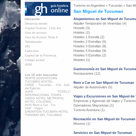
Turismo en
Argentina
>
Tucumán
>
San M
San Miguel de Tucuman
Alojamientos en San Miguel de Tucum
Ubicación
Alquiler Temporario de Viviendas (4)
Distancia desde:
Hostels (3)
Capital Federal : 1311 km
Hoteles (2)
Vias de acceso:
Hoteles 1 Estrella (2)
Vias de Acceso: Ruta 9
Hoteles 2 Estrellas (6)
Telediscado:
Hoteles 3 Estrellas (8)
381
Hoteles 4 Estrellas (9)
Cabecera:
Hoteles 5 Estrellas (2)
Capital de la Provincia.
Moteles (1)
Código postal:
4000
Gastronomía en San Miguel de Tucum
Restaurantes (12)
Los 10 más buscados
NORTE ADVENTOURS
TUCUMÁN HOSTEL
Rent a Car en San Miguel de Tucuman
CIRSE - Tucumán - Círc. Sub.
Alquiler de Automóviles (5)
del Ejército
JUAN TOSELLI
INTERNACIONAL TOURS
Viajes y Excursiones en San Miguel d
SWISS HOTEL METROPOL
Empresas y Agencias de Viajes y Turismo
HOTEL COLONIAL
AVIS Rent a Car - Tuc
Operadores Mayoristas (1)
VGP - Viajes
Turismo Aventura (1)
SHERATON TUCUMÁN HOTEL
TURISMO DEL TUCUMAN
Recreación en San Miguel de Tucuman
Museos (1)
Servicios en San Miguel de Tucuman