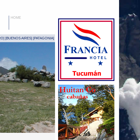
HOME
RO
] [
BUENOS AIRES
] [
PATAGONIA
]