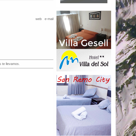
web
e-mail
s te llevamos.