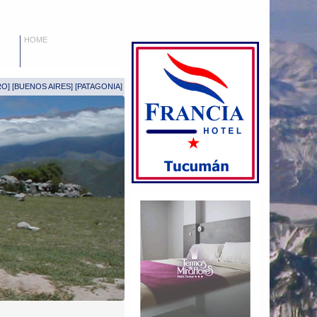
HOME
RO
] [
BUENOS AIRES
] [
PATAGONIA
]