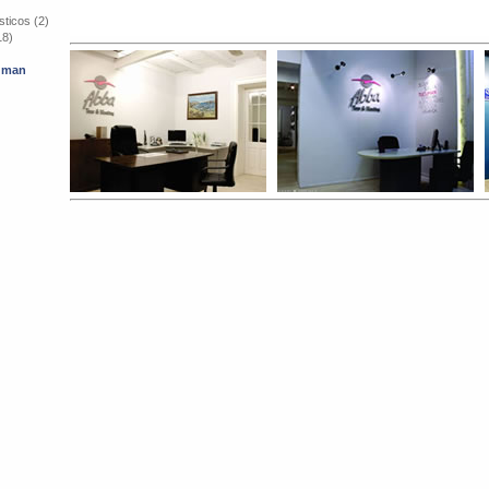
ticos (2)
18)
cuman