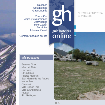
Destinos
Alojamientos
Gastronomía
NUESTRA EMPRESA
CONTACTO
Rent a Car
Viajes y excursiones
Actividades
Recreación
Servicios
Información útil
Comprar pasajes on-line
Más buscados
Buenos Aires
Mar del Plata
Córdoba
El Calafate
Puerto Madryn
San Martin de los Andes
Necochea
Olavarria
Villa Carlos Paz
Villa la Angostura
Plottier
Rio Gallegos