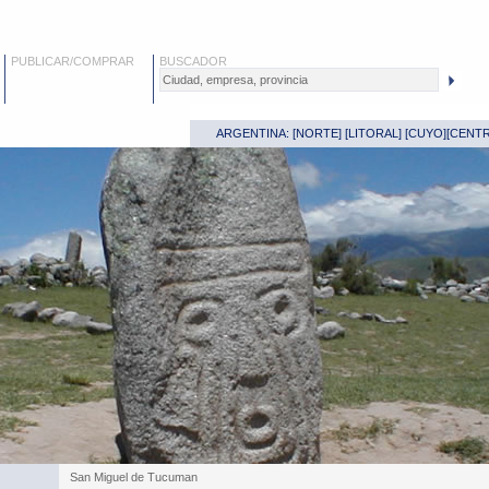
PUBLICAR/COMPRAR
BUSCADOR
ARGENTINA: [
NORTE
] [
LITORAL
] [
CUYO
][
CENT
San Miguel de Tucuman