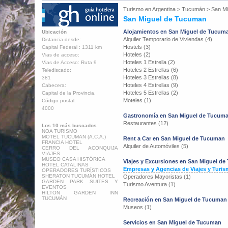
Turismo en
Argentina
>
Tucumán
>
San M
San Miguel de Tucuman
Alojamientos en San Miguel de Tucum
Ubicación
Alquiler Temporario de Viviendas (4)
Distancia desde:
Hostels (3)
Capital Federal : 1311 km
Hoteles (2)
Vias de acceso:
Hoteles 1 Estrella (2)
Vias de Acceso: Ruta 9
Hoteles 2 Estrellas (6)
Telediscado:
Hoteles 3 Estrellas (8)
381
Hoteles 4 Estrellas (9)
Cabecera:
Hoteles 5 Estrellas (2)
Capital de la Provincia.
Moteles (1)
Código postal:
4000
Gastronomía en San Miguel de Tucum
Restaurantes (12)
Los 10 más buscados
NOA TURISMO
MOTEL TUCUMAN (A.C.A.)
Rent a Car en San Miguel de Tucuman
FRANCIA HOTEL
Alquiler de Automóviles (5)
CERRO DEL ACONQUIJA
VIAJES
MUSEO CASA HISTÓRICA
Viajes y Excursiones en San Miguel d
HOTEL CATALINAS
Empresas y Agencias de Viajes y Turis
OPERADORES TURÍSTICOS
SHERATON TUCUMÁN HOTEL
Operadores Mayoristas (1)
GARDEN PARK SUITES Y
Turismo Aventura (1)
EVENTOS
HILTON GARDEN INN
TUCUMÁN
Recreación en San Miguel de Tucuman
Museos (1)
Servicios en San Miguel de Tucuman