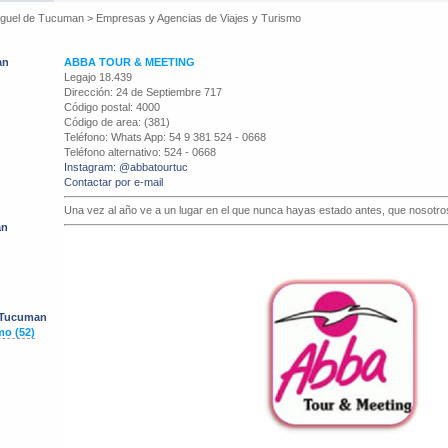
iguel de Tucuman
>
Empresas y Agencias de Viajes y Turismo
an
ABBA TOUR & MEETING
Legajo 18.439
Dirección: 24 de Septiembre 717
Código postal: 4000
Código de area: (381)
Teléfono: Whats App: 54 9 381 524 - 0668
Teléfono alternativo: 524 - 0668
Instagram: @abbatourtuc
Contactar por e-mail
Una vez al año ve a un lugar en el que nunca hayas estado antes, que nosotro
an
e Tucuman
mo (52)