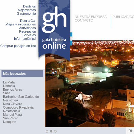
Destinos
Alojamientos
Gastronomía
NUESTRA EMPRESA
PUBLICAR/C
CONTACTO
Rent a Car
Viajes y excursiones
Actividades
Recreación
Servicios
Información útil
Comprar pasajes on-line
Más buscados
La Plata
Ushuaia
Buenos Aires
Salta
Bariloche, San Carlos de
Necochea
Mina Clavero
Comodoro Rivadavia
Resistencia
Mar del Plata
San Pedro
Neuquen
Rio