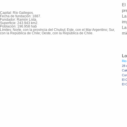
El
pr
Capital: Río Gallegos.
L
Fecha de fundación: 1887.
Fundador: Ramón Lista.
im
Superficie: 243.943 km2.
Población: 196.958 hab
L
Límites: Norte, con la provincia del Chubut; Este, con el Mar Argentino; Sur,
mi
con la República de Chile; Oeste, con la República de Chile.
Lo
Rio
28 
Cal
Com
El 
El 