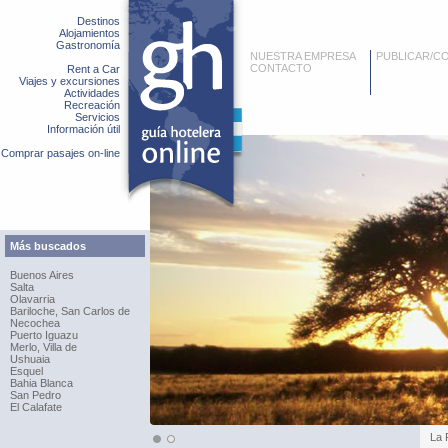
Destinos
Alojamientos
Gastronomía
NUESTRA EMPRESA
PUBLICAR/C
CONTACTO
Rent a Car
Viajes y excursiones
Actividades
Recreación
Servicios
Información útil
Comprar pasajes on-line
Más buscados
Buenos Aires
Salta
Olavarria
Bariloche, San Carlos de
Necochea
Puerto Iguazu
Merlo, Villa de
Ushuaia
Esquel
Bahia Blanca
San Pedro
El Calafate
La