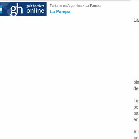
Turismo en
Argentina
>
La Pampa
La Pampa
La
bi
de
Ti
po
pa
en
A 
so