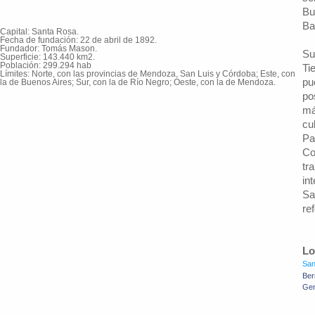
Bu
Ba
Capital: Santa Rosa.
Fecha de fundación: 22 de abril de 1892.
Fundador: Tomás Mason.
Su
Superficie: 143.440 km2.
Población: 299.294 hab
Ti
Límites: Norte, con las provincias de Mendoza, San Luis y Córdoba; Este, con
pu
la de Buenos Aires; Sur, con la de Río Negro; Oeste, con la de Mendoza.
po
má
cu
Pat
Co
tr
in
Sa
re
Lo
San
Ber
Gen