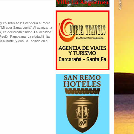
, y en 1868 se las vendería a Pedro
"Mirador Santa Lucía". Al avanzar la
84, es declarada ciudad. La localidad
 Región Pampeana. La ciudad limita
 al norte, y con La Tablada en el