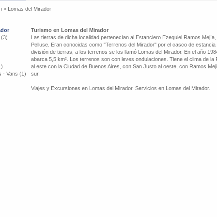
n
>
Lomas del Mirador
ador
Turismo en Lomas del Mirador
 (3)
Las tierras de dicha localidad pertenecían al Estanciero Ezequiel Ramos Mejía
Pelluse. Eran conocidas como "Terrenos del Mirador" por el casco de estancia 
división de tierras, a los terrenos se los llamó Lomas del Mirador. En el año 19
abarca 5,5 km². Los terrenos son con leves ondulaciones. Tiene el clima de la
1)
al este con la Ciudad de Buenos Aires, con San Justo al oeste, con Ramos Mejía
 - Vans (1)
sur.
Viajes y Excursiones en Lomas del Mirador. Servicios en Lomas del Mirador.