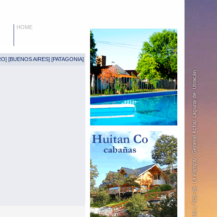
HOME
RO
] [
BUENOS AIRES
] [
PATAGONIA
]