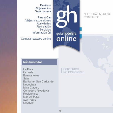
Destinos
Alojamientos
Gastronomía
NUESTRA EMPRESA
CONTACTO
Rent a Car
Viajes y excursiones
Actividades
Recreación
Servicios
Información útil
Comprar pasajes on-line
Más buscados
La Plata
Ushuaia
Buenos Aires
Salta
Bariloche, San Carlos de
Necochea
Mina Clavero
Comodoro Rivadavia
Resistencia
Mar del Plata
San Pedro
Neuquen