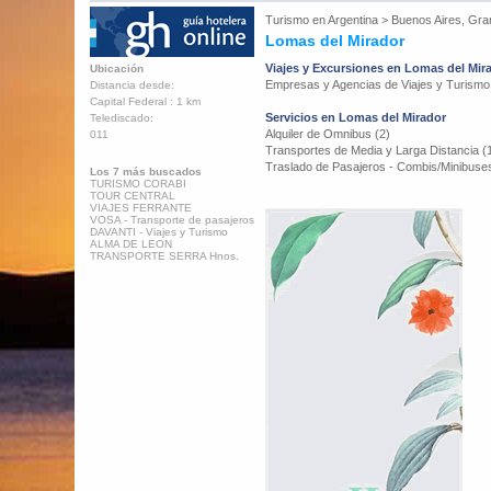
Turismo en
Argentina
>
Buenos Aires, Gra
Lomas del Mirador
Viajes y Excursiones en Lomas del Mir
Ubicación
Empresas y Agencias de Viajes y Turismo
Distancia desde:
Capital Federal : 1 km
Servicios en Lomas del Mirador
Telediscado:
Alquiler de Omnibus (2)
011
Transportes de Media y Larga Distancia (
Traslado de Pasajeros - Combis/Minibuses
Los 7 más buscados
TURISMO CORABI
TOUR CENTRAL
VIAJES FERRANTE
VOSA - Transporte de pasajeros
DAVANTI - Viajes y Turismo
ALMA DE LEON
TRANSPORTE SERRA Hnos.