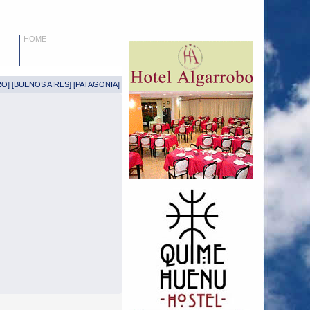
HOME
RO
] [
BUENOS AIRES
] [
PATAGONIA
]