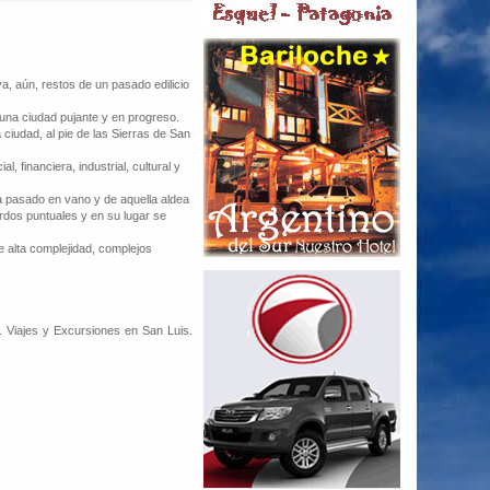
a, aún, restos de un pasado edilicio
una ciudad pujante y en progreso.
ciudad, al pie de las Sierras de San
 financiera, industrial, cultural y
a pasado en vano y de aquella aldea
rdos puntuales y en su lugar se
e alta complejidad, complejos
 Viajes y Excursiones en San Luis.