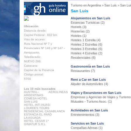
Turismo en
Argentina
>
San Luis
>
San Lui
San Luis
Alojamientos en San Luis
Estancias Turisticas (2)
Ubicación
Hostels (3)
Distancia desde:
Hosterías (2)
Capital Federal : 832 km
Hoteles (1)
Vias de acceso:
Hoteles 1 Estrella (4)
Ruta Nacional Nº 7 y
Hoteles 2 Estrellas (6)
Provinciales Nº 146 y Nº 147 -
Hoteles 3 Estrellas (6)
Aeropuerto.
Hoteles 4 Estrellas (2)
Telediscado:
Residenciales (6)
NUEVO 266
Cabecera:
Gastronomía en San Luis
Capital de la Provincia
Restaurantes (7)
Código postal:
5700
Rent a Car en San Luis
Alquiler de Automóviles (4)
Los 10 más buscados
AUSTRAL- AEROLINEAS
Viajes y Excursiones en San Luis
ARGENTINAS
Empresas y Agencias de Viajes y Turismo
COMESA HOTEL
Mutuales - Turismo Asoc. (1)
SAN LUIS
HOTEL INTI HUASI
LOURDES TOURS
Actividades en San Luis
RESIDENCIAL CASABLANCA
ESTANCIA EL FARO
Entretenimientos (3)
LA AGUADA
HOTEL CESAR 1°
Servicios en San Luis
GIMATUR S.R.L
Compañias Aéreas (1)