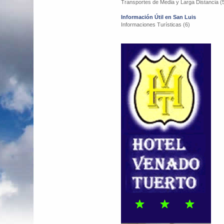
Transportes de Media y Larga Distancia (
Información Útil en San Luis
Informaciones Turísticas (6)