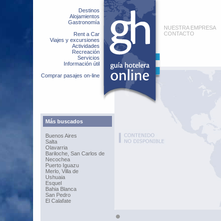
Destinos
Alojamientos
Gastronomía
NUESTRA EMPRESA
CONTACTO
Rent a Car
Viajes y excursiones
Actividades
Recreación
Servicios
Información útil
Comprar pasajes on-line
Más buscados
Buenos Aires
Salta
Olavarria
Bariloche, San Carlos de
Necochea
Puerto Iguazu
Merlo, Villa de
Ushuaia
Esquel
Bahia Blanca
San Pedro
El Calafate