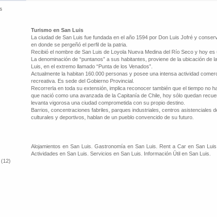
s
Turismo en San Luis
La ciudad de San Luis fue fundada en el año 1594 por Don Luis Jofré y conserv
en donde se pergeñó el perfil de la patria.
Recibió el nombre de San Luis de Loyola Nueva Medina del Río Seco y hoy es 
La denominación de “puntanos” a sus habitantes, proviene de la ubicación de la 
Luis, en el extremo llamado “Punta de los Venados”.
Actualmente la habitan 160.000 personas y posee una intensa actividad comercial,
recreativa. Es sede del Gobierno Provincial.
Recorrerla en toda su extensión, implica reconocer también que el tiempo no h
que nació como una avanzada de la Capitanía de Chile, hoy sólo quedan recue
levanta vigorosa una ciudad comprometida con su propio destino.
Barrios, concentraciones fabriles, parques industriales, centros asistenciales d
culturales y deportivos, hablan de un pueblo convencido de su futuro.
Alojamientos en San Luis. Gastronomía en San Luis. Rent a Car en San Luis.
Actividades en San Luis. Servicios en San Luis. Información Útil en San Luis.
 (12)