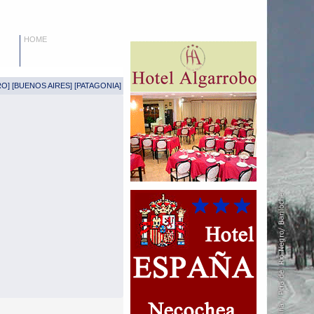
HOME
RO
] [
BUENOS AIRES
] [
PATAGONIA
]