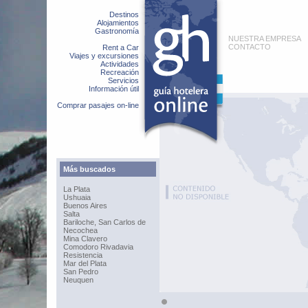
Destinos
Alojamientos
Gastronomía
NUESTRA EMPRESA
CONTACTO
Rent a Car
Viajes y excursiones
Actividades
Recreación
Servicios
Información útil
Comprar pasajes on-line
Más buscados
La Plata
Ushuaia
Buenos Aires
Salta
Bariloche, San Carlos de
Necochea
Mina Clavero
Comodoro Rivadavia
Resistencia
Mar del Plata
San Pedro
Neuquen