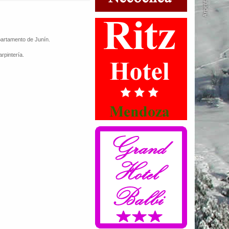
partamento de Junín.
rpintería.