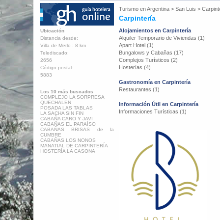
Turismo en
Argentina
>
San Luis
>
Carpint
Carpintería
Alojamientos en Carpintería
Ubicación
Alquiler Temporario de Viviendas (1)
Distancia desde:
Apart Hotel (1)
Villa de Merlo : 8 km
Bungalows y Cabañas (17)
Telediscado:
Complejos Turísticos (2)
2656
Hosterías (4)
Código postal:
5883
Gastronomía en Carpintería
Restaurantes (1)
Los 10 más buscados
COMPLEJO LA SORPRESA
QUECHALEN
Información Útil en Carpintería
POSADA LAS TABLAS
Informaciones Turísticas (1)
LA SACHA SIN FIN
CABAÑA CARO Y JAVI
CABAÑAS EL PARAÍSO
CABAÑAS BRISAS de la
CUMBRE
CABAÑAS LOS NONOS
MANATIAL DE CARPINTERÍA
HOSTERÍA LA CASONA