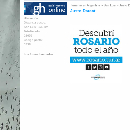
Turismo en
Argentina
>
San Luis
>
Justo D
Justo Daract
Ubicación
Distancia desde:
San Luis : 133 km
Telediscado:
02657
Código postal:
5738
Los 0 más buscados