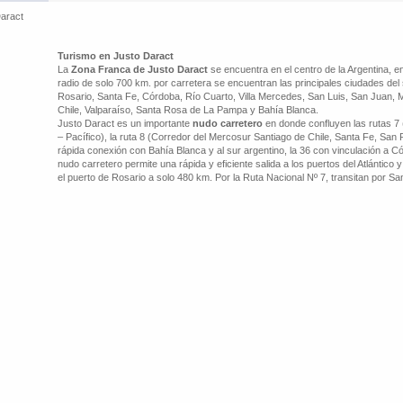
aract
Turismo en Justo Daract
La
Zona Franca de Justo Daract
se encuentra en el centro de la Argentina, e
radio de solo 700 km. por carretera se encuentran las principales ciudades del
Rosario, Santa Fe, Córdoba, Río Cuarto, Villa Mercedes, San Luis, San Juan, 
Chile, Valparaíso, Santa Rosa de La Pampa y Bahía Blanca.
Justo Daract es un importante
nudo carretero
en donde confluyen las rutas 7
– Pacífico), la ruta 8 (Corredor del Mercosur Santiago de Chile, Santa Fe, San P
rápida conexión con Bahía Blanca y al sur argentino, la 36 con vinculación a C
nudo carretero permite una rápida y eficiente salida a los puertos del Atlántico y
el puerto de Rosario a solo 480 km. Por la Ruta Nacional Nº 7, transitan por S