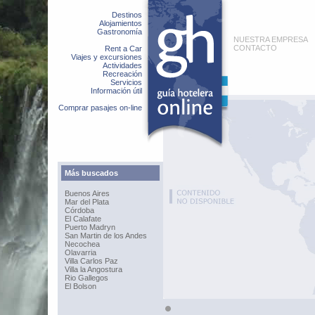
Destinos
Alojamientos
Gastronomía
NUESTRA EMPRESA
CONTACTO
Rent a Car
Viajes y excursiones
Actividades
Recreación
Servicios
Información útil
Comprar pasajes on-line
Más buscados
Buenos Aires
Mar del Plata
Córdoba
El Calafate
Puerto Madryn
San Martin de los Andes
Necochea
Olavarria
Villa Carlos Paz
Villa la Angostura
Rio Gallegos
El Bolson