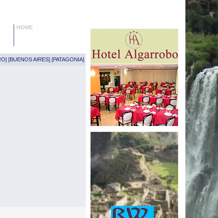
HOME
RO
] [
BUENOS AIRES
] [
PATAGONIA
]