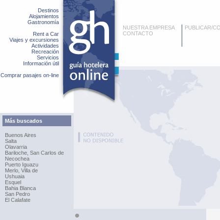
Destinos
Alojamientos
Gastronomía
NUESTRA EMPRESA
PUBLICAR/C
CONTACTO
Rent a Car
Viajes y excursiones
Actividades
Recreación
Servicios
Información útil
Comprar pasajes on-line
Más buscados
Buenos Aires
Salta
Olavarria
Bariloche, San Carlos de
Necochea
Puerto Iguazu
Merlo, Villa de
Ushuaia
Esquel
Bahia Blanca
San Pedro
El Calafate