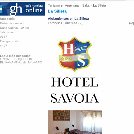
Turismo en
Argentina
>
Salta
>
La Silleta
La Silleta
Alojamientos en La Silleta
Ubicación
Estancias Turisticas (2)
Alo
Distancia desde:
Salta Capital : 19 km
Telediscado:
0387
Código postal:
4407
Los 2 más buscados
FINCA EL BOQUERON
EL MANANTIAL del MILAGRO