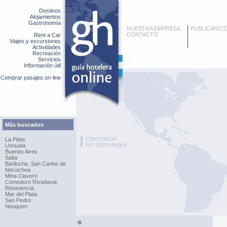
Destinos
Alojamientos
Gastronomía
NUESTRA EMPRESA
PUBLICAR/C
CONTACTO
Rent a Car
Viajes y excursiones
Actividades
Recreación
Servicios
Información útil
Comprar pasajes on-line
Más buscados
La Plata
Ushuaia
Buenos Aires
Salta
Bariloche, San Carlos de
Necochea
Mina Clavero
Comodoro Rivadavia
Resistencia
Mar del Plata
San Pedro
Neuquen