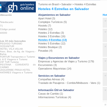
Turismo en
Brasil
>
Salvador
>
Hoteles 4 Estrellas
Hoteles 4 Estrellas en Salvador
Alojamientos en Salvador
Hot
Ubicación
Apart Hotel (3)
Complejos Turísticos (5)
Telediscado:
Hostels (7)
71
Hoteles (12)
Código postal:
Hoteles 2 Estrellas (3)
40000
Hoteles 3 Estrellas (16)
Hoteles 4 Estrellas (13)
Los 10 más buscados
Hoteles 5 Estrellas (12)
PEGASO TURISMO
OCEANITUR
Hoteles Boutique (2)
HOTEL VILA VELHA
Posadas (4)
Asoc. Bras. de Ag. de Viagens -
Bahia
FORTUR Transportes e Turismo
Viajes y Excursiones en Salvador
L & E Viagens e Turismo
Empresas y Agencias de Viajes y Turismo (179)
VIP TUR Turismo
PESTANA CONVENTO do
Excursiones (3)
CARMO
Operadores Mayoristas (14)
JAGUARIBE PRAIA HOTEL
ANTARES Viagens e Turismo
Servicios en Salvador
Compañias Aéreas (4)
Traslado de Pasajeros - Combis/Minibuses - Vans (1)
Información Útil en Salvador
Casas de Cambio (1)
Informaciones Turísticas (4)