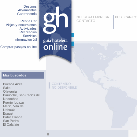
Destinos
Alojamientos
Gastronomía
NUESTRA EMPRESA
PUBLICAR/C
CONTACTO
Rent a Car
Viajes y excursiones
Actividades
Recreación
Servicios
Información útil
Comprar pasajes on-line
Más buscados
Buenos Aires
Salta
Olavarria
Bariloche, San Carlos de
Necochea
Puerto Iguazu
Merlo, Villa de
Ushuaia
Esquel
Bahia Blanca
San Pedro
El Calafate