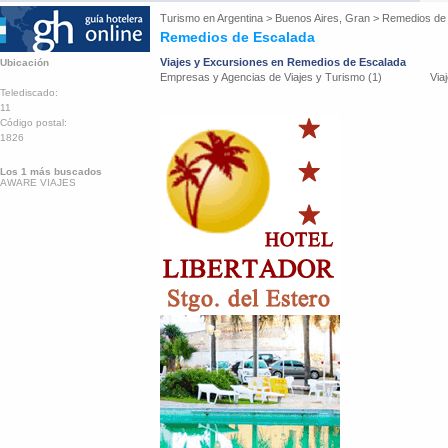
Turismo en
Argentina
>
Buenos Aires, Gran
>
Remedios de
Remedios de Escalada
Viajes y Excursiones en Remedios de Escalada
Ubicación
Empresas y Agencias de Viajes y Turismo (1)
Via
Telediscado:
11
Código postal:
1826
Los 1 más buscados
AWARE VIAJES