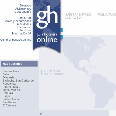
Destinos
Alojamientos
Gastronomía
NUESTRA EMPRESA
PUBLICAR/C
CONTACTO
Rent a Car
Viajes y excursiones
Actividades
Recreación
Servicios
Información útil
Comprar pasajes on-line
Más buscados
Buenos Aires
Salta
Olavarria
Bariloche, San Carlos de
Necochea
Puerto Iguazu
Merlo, Villa de
Ushuaia
Esquel
Bahia Blanca
San Pedro
El Calafate