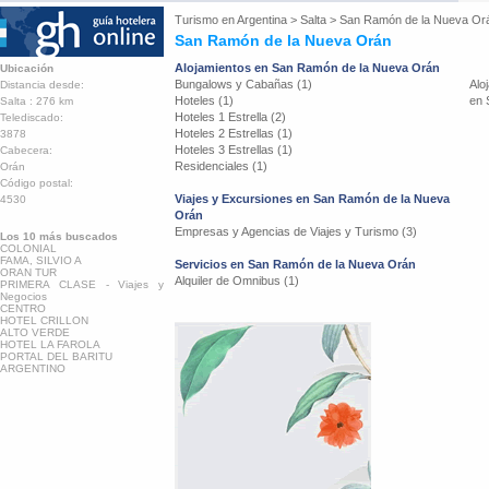
Turismo en
Argentina
>
Salta
>
San Ramón de la Nueva Or
San Ramón de la Nueva Orán
Alojamientos en San Ramón de la Nueva Orán
Ubicación
Bungalows y Cabañas (1)
Alo
Distancia desde:
Hoteles (1)
en 
Salta : 276 km
Hoteles 1 Estrella (2)
Telediscado:
Hoteles 2 Estrellas (1)
3878
Hoteles 3 Estrellas (1)
Cabecera:
Residenciales (1)
Orán
Código postal:
Viajes y Excursiones en San Ramón de la Nueva
4530
Orán
Empresas y Agencias de Viajes y Turismo (3)
Los 10 más buscados
COLONIAL
FAMA, SILVIO A
Servicios en San Ramón de la Nueva Orán
ORAN TUR
Alquiler de Omnibus (1)
PRIMERA CLASE - Viajes y
Negocios
CENTRO
HOTEL CRILLON
ALTO VERDE
HOTEL LA FAROLA
PORTAL DEL BARITU
ARGENTINO