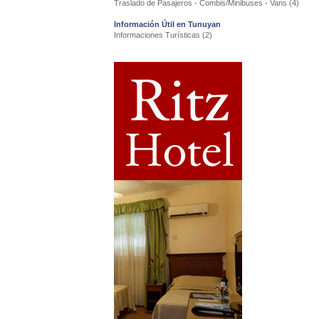
Traslado de Pasajeros - Combis/Minibuses - Vans (4)
Información Útil en Tunuyan
Informaciones Turísticas (2)