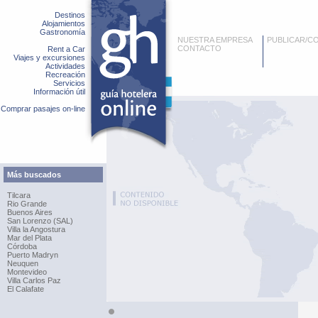
Destinos
Alojamientos
Gastronomía
NUESTRA EMPRESA
PUBLICAR/C
CONTACTO
Rent a Car
Viajes y excursiones
Actividades
Recreación
Servicios
Información útil
Comprar pasajes on-line
Más buscados
Tilcara
Rio Grande
Buenos Aires
San Lorenzo (SAL)
Villa la Angostura
Mar del Plata
Córdoba
Puerto Madryn
Neuquen
Montevideo
Villa Carlos Paz
El Calafate