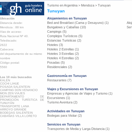
Turismo en
Argentina
>
Mendoza
>
Tunuyan
Tunuyan
Alojamientos en Tunuyan
Ubicación
Bed and Breakfast (Cama y Desayuno) (1)
Alo
Distancia desde:
Bungalows y Cabañas (10)
Ser
Mendoza : 88 km
Campings (5)
Vias de acceso:
Complejos Turísticos (5)
Ruta Nacional Nº 40.
Estancias Turisticas (2)
Telediscado:
Hoteles (3)
2622
Hoteles 2 Estrellas (1)
Cabecera:
Hoteles 3 Estrellas (2)
del departamento de su mismo
Hoteles 4 Estrellas (2)
nombre
Posadas (5)
Código postal:
Residenciales (2)
5560
Gastronomía en Tunuyan
Los 10 más buscados
Restaurantes (7)
KALEN
COCHI LIHUE
POSADA SALENTEIN
Viajes y Excursiones en Tunuyan
CAMPING DON VENANCIO
MON ZEN VIAJES
Empresas y Agencias de Viajes y Turismo (1)
DEPARTAMENTO DE
Excursiones (1)
PROMOCIÓN TURÍSTICA DE
Turismo Aventura (2)
TUNUYÁN
TRANSPORTE LANA
ARROYO GRANDE
Actividades en Tunuyan
BODEGAS SALENTEIN
Bodegas para Visitar (2)
CABAÑAS VILLA LORETO
Servicios en Tunuyan
Transportes de Media y Larga Distancia (1)