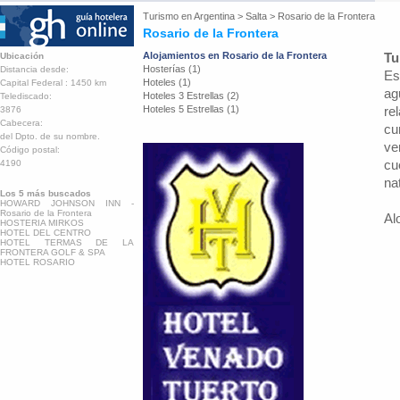
Turismo en
Argentina
>
Salta
>
Rosario de la Frontera
Rosario de la Frontera
Alojamientos en Rosario de la Frontera
Tu
Ubicación
Hosterías (1)
Distancia desde:
Es
Hoteles (1)
Capital Federal : 1450 km
ag
Hoteles 3 Estrellas (2)
Telediscado:
Hoteles 5 Estrellas (1)
re
3876
Cabecera:
cu
del Dpto. de su nombre.
ve
Código postal:
cu
4190
nat
Los 5 más buscados
HOWARD JOHNSON INN -
Rosario de la Frontera
Al
HOSTERIA MIRKOS
HOTEL DEL CENTRO
HOTEL TERMAS DE LA
FRONTERA GOLF & SPA
HOTEL ROSARIO