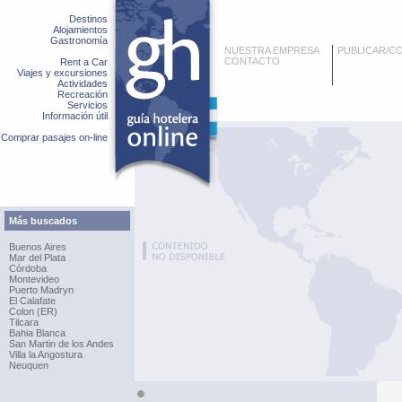
Destinos
Alojamientos
Gastronomía
NUESTRA EMPRESA
PUBLICAR/C
CONTACTO
Rent a Car
Viajes y excursiones
Actividades
Recreación
Servicios
Información útil
Comprar pasajes on-line
Más buscados
Buenos Aires
Mar del Plata
Córdoba
Montevideo
Puerto Madryn
El Calafate
Colon (ER)
Tilcara
Bahia Blanca
San Martin de los Andes
Villa la Angostura
Neuquen