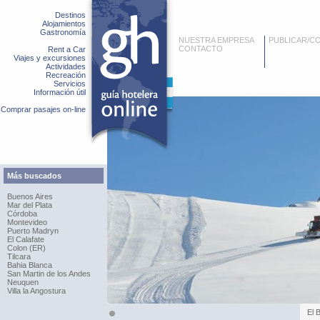
Destinos
Alojamientos
Gastronomía
NUESTRA EMPRESA
PUBLICAR/C
CONTACTO
Rent a Car
Viajes y excursiones
Actividades
Recreación
Servicios
Información útil
Comprar pasajes on-line
Más buscados
Buenos Aires
Mar del Plata
Córdoba
Montevideo
Puerto Madryn
El Calafate
Colon (ER)
Tilcara
Bahia Blanca
San Martin de los Andes
Neuquen
Villa la Angostura
El 