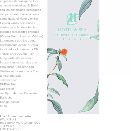
empresas de transporte local
terrestre comunican El Bolsón
con las principales localidades
del país, tanto hacia la costa
como hacia el Norte y el Sur.
Existen varias frecuencias
diarias de colectivos hacia
distintas localidades chilenas
(Puerto Montt, Osorno, Valdivia).
La empresa que las opera
directamente desde nuestra
localidad es Andesmar. • EN
TREN: BARILOCHE – En
temporada alta existen 3
frecuencias semanales que
comunican Bariloche con
Viedma reduciéndose a 2 en
temporada baja.
Telediscado:
NUEVA 294
Cabecera:
del Dpto. de San Carlos de
Bariloche
Código postal:
8430
Los 10 más buscados
WALKIRIAS
HOSTERIA MORADA del SOL
TIO MUNY
LOS GIRASOLES