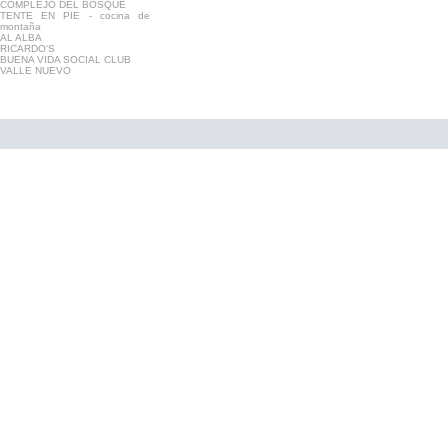
COMPLEJO DEL BOSQUE
TENTE EN PIE - cocina de
montaña
AL ALBA
RICARDO‘S
BUENA VIDA SOCIAL CLUB
VALLE NUEVO