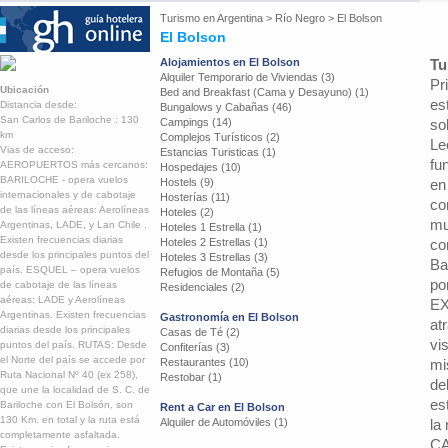
Turismo en
Argentina
>
Río Negro
>
El Bolson
El Bolson
Alojamientos en El Bolson
Tu
Alquiler Temporario de Viviendas (3)
Pr
Ubicación
Bed and Breakfast (Cama y Desayuno) (1)
es
Distancia desde:
Bungalows y Cabañas (46)
San Carlos de Bariloche : 130
Campings (14)
so
km
Complejos Turísticos (2)
Le
Vias de acceso:
Estancias Turisticas (1)
fu
AEROPUERTOS más cercanos:
Hospedajes (10)
BARILOCHE - opera vuelos
Hostels (9)
en
internacionales y de cabotaje
Hosterías (11)
co
de las líneas aéreas: Aerolíneas
Hoteles (2)
mu
Argentinas, LADE, y Lan Chile .
Hoteles 1 Estrella (1)
Existen frecuencias diarias
Hoteles 2 Estrellas (1)
co
desde los principales puntos del
Hoteles 3 Estrellas (3)
Ba
país. ESQUEL – opera vuelos
Refugios de Montaña (5)
po
de cabotaje de las líneas
Residenciales (2)
aéreas: LADE y Aerolíneas
EX
Argentinas. Existen frecuencias
Gastronomía en El Bolson
at
diarias desde los principales
Casas de Té (2)
vi
puntos del país. RUTAS: Desde
Confiterías (3)
el Norte del país se accede por
Restaurantes (10)
mi
Ruta Nacional Nº 40 (ex 258),
Restobar (1)
de
que une la localidad de S. C. de
es
Bariloche con El Bolsón, son
Rent a Car en El Bolson
130 Km. en total y la ruta está
Alquiler de Automóviles (1)
la 
completamente asfaltada.
CA