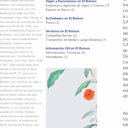
Existen varias frecuencias
Viajes y Excursiones en El Bolson
tr
diarias y las empresas que
Empresas y Agencias de Viajes y Turismo (7)
ofrecen el servicio son: Vía
Paseos en Barco (1)
co
Bariloche-El Valle-Vía TAC,
a 
Andesmar y Don Otto. Desde el
Actividades en El Bolson
CA
Sur del país se accede por Ruta
Pesca (1)
Nacional Nº 40 (ex 258), que
lo
une la localidad de Esquel con
Servicios en El Bolson
de
El Bolsón, son 180 Km. en total
Compañias Aéreas (1)
pi
y la ruta está completamente
Transportes de Media y Larga Distancia (7)
asfaltada. Existen varias
CA
frecuencias diarias y las
Información Útil en El Bolson
de
empresas que ofrecen el
Informaciones Turísticas (4)
Di
servicio son: Vía Bariloche,
Inmobiliarias (7)
Andesmar, Don Otto, Mar y Valle
cu
y TAC. Otra opción para venir
pa
desde el Sur, es por la Ruta
pa
Provincial Nº 71, que une la
localidad de Esquel con El
ha
Bolsón, son 200 Km. en total y
du
la ruta está parcialmente
in
asfaltada, siendo la mayor parte
del recorrido camino de ripio.
of
Esta ruta permite conocer y
recorrer el Parque Nacional Los
Alerces, y es el acceso al
pueblo de Cholila. Existen
Al
varias frecuencias semanales
Vi
de colectivos, la empresa se
In
llama Transporte Esquel. Las