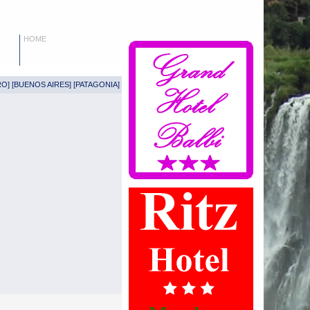
HOME
RO
] [
BUENOS AIRES
] [
PATAGONIA
]