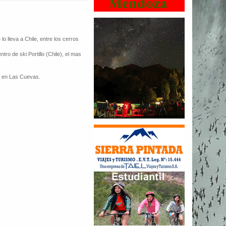
 lo lleva a Chile, entre los cerros
ro de ski Portillo (Chile), el mas
s en Las Cuevas.