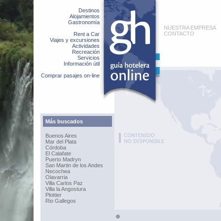
Destinos
Alojamientos
Gastronomía
NUESTRA EMPRESA
CONTACTO
Rent a Car
Viajes y excursiones
Actividades
Recreación
Servicios
Información útil
Comprar pasajes on-line
Más buscados
Buenos Aires
Mar del Plata
Córdoba
El Calafate
Puerto Madryn
San Martin de los Andes
Necochea
Olavarria
Villa Carlos Paz
Villa la Angostura
Plottier
Rio Gallegos