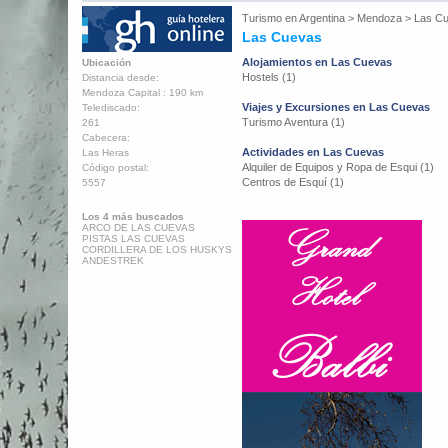
Turismo en
Argentina
>
Mendoza
>
Las C
Las Cuevas
Alojamientos en Las Cuevas
Ubicación
Hostels (1)
Distancia desde:
Mendoza Capital : 190 km
Viajes y Excursiones en Las Cuevas
Telediscado:
Turismo Aventura (1)
261
Cabecera:
Actividades en Las Cuevas
Las Heras
Alquiler de Equipos y Ropa de Esqui (1)
Código postal:
Centros de Esquí (1)
5557
Los 4 más buscados
ARCO DE LAS CUEVAS
PISTAS LAS CUEVAS
CORDILLERA DE LOS HUSKYS
ANDESTREK