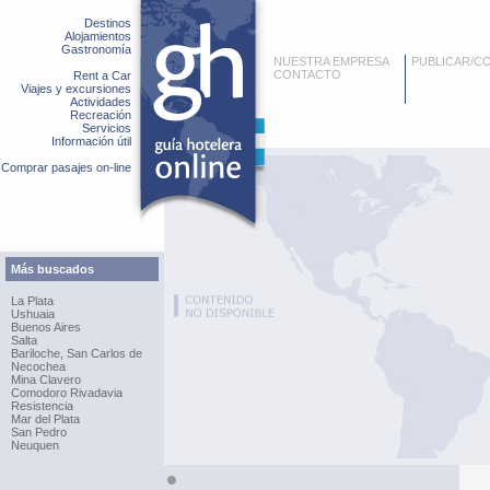
Destinos
Alojamientos
Gastronomía
NUESTRA EMPRESA
PUBLICAR/C
CONTACTO
Rent a Car
Viajes y excursiones
Actividades
Recreación
Servicios
Información útil
Comprar pasajes on-line
Más buscados
La Plata
Ushuaia
Buenos Aires
Salta
Bariloche, San Carlos de
Necochea
Mina Clavero
Comodoro Rivadavia
Resistencia
Mar del Plata
San Pedro
Neuquen