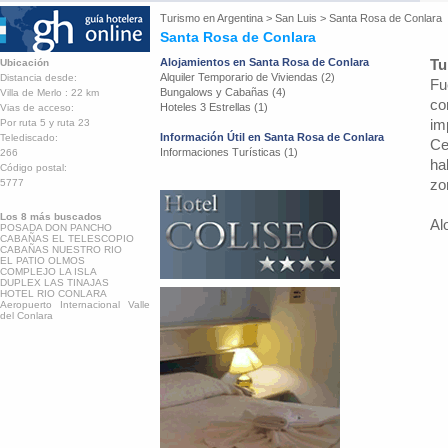
Turismo en
Argentina
>
San Luis
>
Santa Rosa de Conlara
Santa Rosa de Conlara
Alojamientos en Santa Rosa de Conlara
Tu
Ubicación
Alquiler Temporario de Viviendas (2)
Distancia desde:
Fu
Bungalows y Cabañas (4)
Villa de Merlo : 22 km
co
Hoteles 3 Estrellas (1)
Vias de acceso:
im
Por ruta 5 y ruta 23
Información Útil en Santa Rosa de Conlara
Telediscado:
Ce
Informaciones Turísticas (1)
266
ha
Código postal:
zo
5777
Los 8 más buscados
Al
POSADA DON PANCHO
CABAÑAS EL TELESCOPIO
CABAÑAS NUESTRO RIO
EL PATIO OLMOS
COMPLEJO LA ISLA
DUPLEX LAS TINAJAS
HOTEL RIO CONLARA
Aeropuerto Internacional Valle
del Conlara