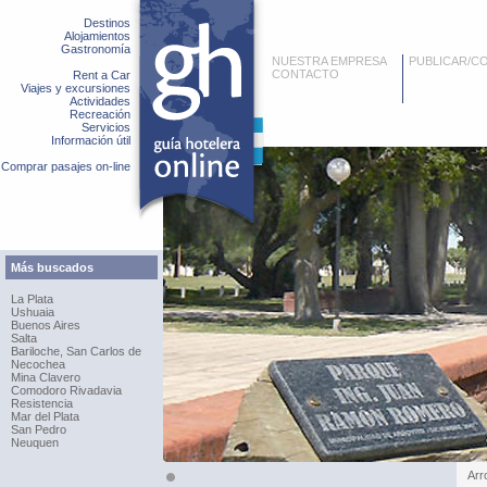
Destinos
Alojamientos
Gastronomía
NUESTRA EMPRESA
PUBLICAR/C
CONTACTO
Rent a Car
Viajes y excursiones
Actividades
Recreación
Servicios
Información útil
Comprar pasajes on-line
Más buscados
La Plata
Ushuaia
Buenos Aires
Salta
Bariloche, San Carlos de
Necochea
Mina Clavero
Comodoro Rivadavia
Resistencia
Mar del Plata
San Pedro
Neuquen
Arr