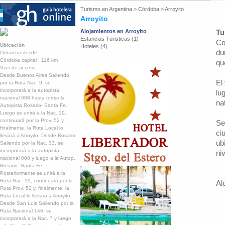
Turismo en
Argentina
>
Córdoba
>
Arroyito
Arroyito
Alojamientos en Arroyito
Tu
Estancias Turisticas (1)
Co
Ubicación
Hoteles (4)
du
Distancia desde:
Córdoba capital : 116 km
qu
Vias de acceso:
Desde Buenos Aires Saliendo
El
por la Ruta Nac. 9, se
incorporará a la autopista
lu
nacional 008 hasta tomar la
na
Autopista Rosario- Santa Fe.
Luego se unirá a la Nac. 19,
continuará por la Prov. 52 y,
Se
finalmente, la Ruta Local lo
ci
llevará a Arroyito. Desde Rosario
ub
Saliendo por la Nac. 33, se
incorporará a la autopista
ni
nacional 008 y luego a la Autop.
Rosario- Santa Fe.
Posteriormente se unirá a la
Ruta Nac. 19, continuará por la
Al
Ruta Prov. 52 y, finalmente, la
Ruta Local lo llevará a Arroyito.
Desde San Luis Saliendo por la
Ruta Nacional 146, se
incorporará a la Nac. 7 y luego