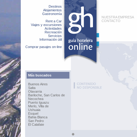
Destinos
Alojamientos
Gastronomía
NUESTRA EMPRESA
CONTACTO
Rent a Car
Viajes y excursiones
Actividades
Recreación
Servicios
Información útil
Comprar pasajes on-line
Más buscados
Buenos Aires
Salta
Olavarria
Bariloche, San Carlos de
Necochea
Puerto Iguazu
Merlo, Villa de
Ushuaia
Esquel
Bahia Blanca
San Pedro
El Calafate