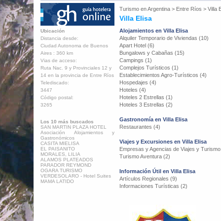
Turismo en
Argentina
>
Entre Ríos
>
Villa 
Villa Elisa
Alojamientos en Villa Elisa
Ubicación
Alquiler Temporario de Viviendas (10)
Distancia desde:
Apart Hotel (6)
Ciudad Autonoma de Buenos
Bungalows y Cabañas (15)
Aires : 360 km
Campings (1)
Vias de acceso:
Complejos Turísticos (1)
Ruta Nac. 9 y Provinciales 12 y
Establecimientos Agro-Turísticos (4)
14 en la provincia de Entre Ríos
Hospedajes (4)
Telediscado:
Hoteles (4)
3447
Hoteles 2 Estrellas (1)
Código postal:
Hoteles 3 Estrellas (2)
3265
Gastronomía en Villa Elisa
Los 10 más buscados
Restaurantes (4)
SAN MARTIN PLAZA HOTEL
Asociación Alojamientos y
Gastronómicos
Viajes y Excursiones en Villa Elisa
CASITA MIELISA
EL PAISANITO
Empresas y Agencias de Viajes y Turismo
MORALES, LILIA
Turismo Aventura (2)
ALAMOS PLATEADOS
PARADOR REYMOND
OGARA TURISMO
Información Útil en Villa Elisa
VERDESOLARO - Hotel Suites
Artículos Regionales (9)
MAMA LATIDO
Informaciones Turísticas (2)