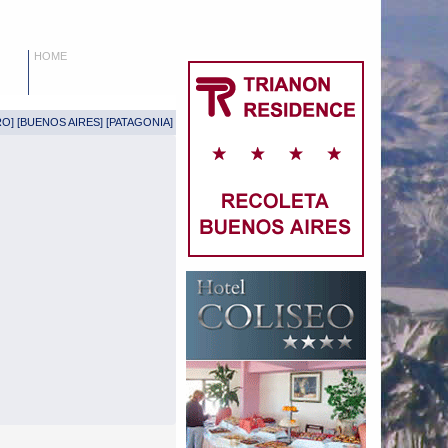
HOME
RO
] [
BUENOS AIRES
] [
PATAGONIA
]