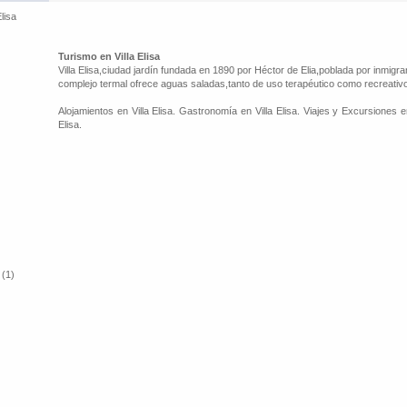
Elisa
Turismo en Villa Elisa
Villa Elisa,ciudad jardín fundada en 1890 por Héctor de Elia,poblada por inmigra
complejo termal ofrece aguas saladas,tanto de uso terapéutico como recreativ
Alojamientos en Villa Elisa. Gastronomía en Villa Elisa. Viajes y Excursiones en 
Elisa.
 (1)