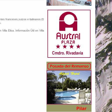
ntes franceses,suizos e italinanos.El
o.
Villa Elisa. Información Útil en Villa