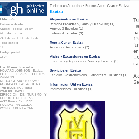
Turismo en
Argentina
>
Buenos Aires, Gran
>
Ezeiza
Ezeiza
Alojamientos en Ezeiza
Tu
Ubicación
Bed and Breakfast (Cama y Desayuno) (1)
Distancia desde:
Ha
Hoteles 3 Estrellas (1)
Capital Federal : 35 km
ha
Hoteles 4 Estrellas (3)
Vias de acceso:
17
AU1 desde la Capital Federal.
Rent a Car en Ezeiza
Telediscado:
fu
Alquiler de Automóviles (2)
11
en
Código postal:
Viajes y Excursiones en Ezeiza
Es
1804
Empresas y Agencias de Viajes y Turismo (3)
ca
Los 10 más buscados
Servicios en Ezeiza
HOWARD JOHNSON - Ezeiza
HOTEL PLAZA CENTRAL
Estudios Gastronómicos, Hoteleros y Turísticos (1)
Al
CANNING
MERCOGLIANO TURISMO
Se
POSADA DE LAS AGUILAS
Información Útil en Ezeiza
THE BLUE TRAINERS
Informaciones Turísticas (1)
WAIKIKI TRAVEL
DIRECCION DE TURISMO Y
DEPORTE DE EZEIZA
AVIS Rent a Car - EZE
HOLIDAY INN EZEIZA
WONDER RENT A CAR