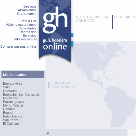
Destinos
Alojamientos
Gastronomía
NUESTRA EMPRESA
PUBLICAR/C
CONTACTO
Rent a Car
Viajes y excursiones
Actividades
Recreación
Servicios
Información útil
Comprar pasajes on-line
Más buscados
Buenos Aires
Salta
Olavarria
Bariloche, San Carlos de
Necochea
Puerto Iguazu
Merlo, Villa de
Ushuaia
Esquel
Bahia Blanca
San Pedro
El Calafate