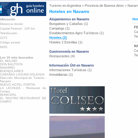
Turismo en
Argentina
>
Provincia de Buenos Aires
>
Navar
Hoteles en Navarro
Alojamientos en Navarro
Hot
Ubicación
Bungalows y Cabañas (1)
Distancia desde:
F
Campings (1)
Capital Federal : 105 km
Ca
Establecimientos Agro-Turísticos (1)
Telediscado:
Te
Hoteles (2)
2272
Hoteles 2 Estrellas (1)
Código postal:
N
6605
Ca
Gastronomía en Navarro
Te
Restaurantes (4)
Los 10 más buscados
EL MOLINO
DON BAUTISTA
Información Útil en Navarro
NAVARRO
Informaciones Turísticas (1)
BUENOS AIRES
CABAÑAS LAGUNA SOLEADA
Inmobiliarias (1)
Dirección Municipal de Turismo -
Navarro
NUEVO HOTEL FORTIN
LA LECHUZA - Restaurat de
Campo
MUNICIPAL
EL RASTRO RESTAURANT DE
CAMPO