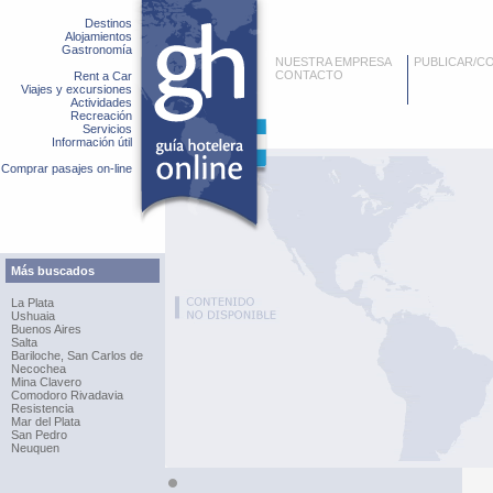
Destinos
Alojamientos
Gastronomía
NUESTRA EMPRESA
PUBLICAR/C
CONTACTO
Rent a Car
Viajes y excursiones
Actividades
Recreación
Servicios
Información útil
Comprar pasajes on-line
Más buscados
La Plata
Ushuaia
Buenos Aires
Salta
Bariloche, San Carlos de
Necochea
Mina Clavero
Comodoro Rivadavia
Resistencia
Mar del Plata
San Pedro
Neuquen