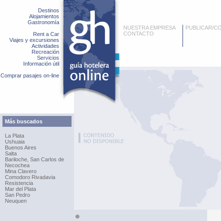
Destinos
Alojamientos
Gastronomía
NUESTRA EMPRESA
PUBLICAR/C
CONTACTO
Rent a Car
Viajes y excursiones
Actividades
Recreación
Servicios
Información útil
Comprar pasajes on-line
Más buscados
La Plata
Ushuaia
Buenos Aires
Salta
Bariloche, San Carlos de
Necochea
Mina Clavero
Comodoro Rivadavia
Resistencia
Mar del Plata
San Pedro
Neuquen